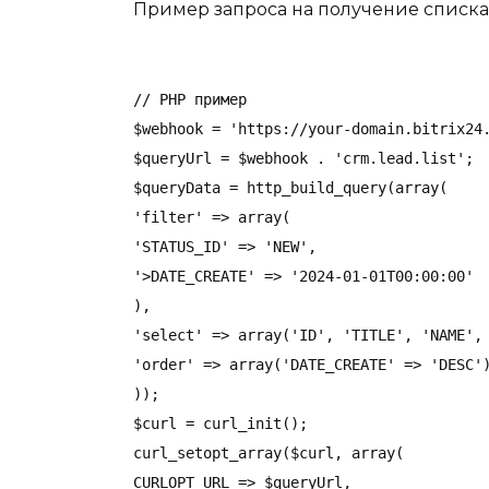
Пример запроса на получение списка
// PHP пример

$webhook = 'https://your-domain.bitrix24.
$queryUrl = $webhook . 'crm.lead.list';

$queryData = http_build_query(array(

'filter' => array(

'STATUS_ID' => 'NEW',

'>DATE_CREATE' => '2024-01-01T00:00:00'

),

'select' => array('ID', 'TITLE', 'NAME', 
'order' => array('DATE_CREATE' => 'DESC')
));

$curl = curl_init();

curl_setopt_array($curl, array(

CURLOPT_URL => $queryUrl,
