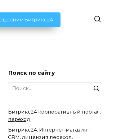
недрение Битрикс24
Поиск по сайту
Search
for:
Битрикс24 корпоративный портал:
переход
Битрикс24: Интернет-магазин +
CRM, лицензия переход.