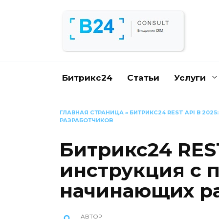
Перейти
к
содержанию
Битрикс24
Статьи
Услуги
ГЛАВНАЯ СТРАНИЦА
»
БИТРИКС24 REST API В 20
РАЗРАБОТЧИКОВ
Битрикс24 REST
инструкция с 
начинающих р
АВТОР