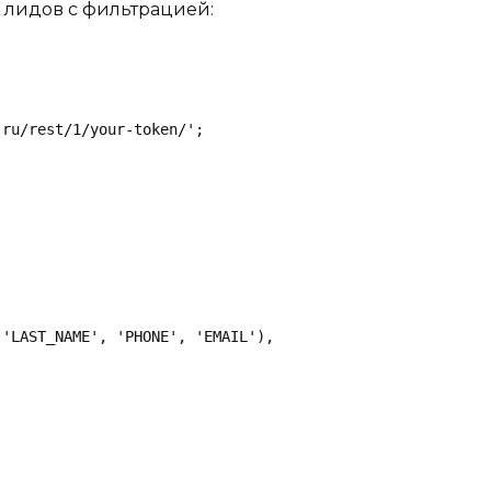
 лидов с фильтрацией:
ru/rest/1/your-token/';

'LAST_NAME', 'PHONE', 'EMAIL'),


