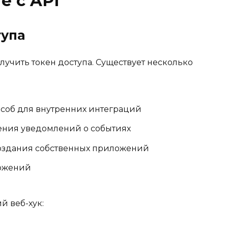
е с API
тупа
лучить токен доступа. Существует несколько
соб для внутренних интеграций
ения уведомлений о событиях
оздания собственных приложений
ожений
й веб-хук: