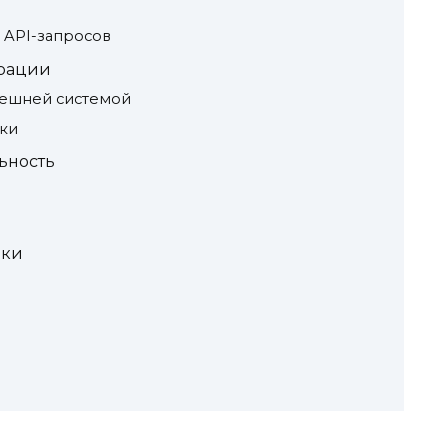
 API-запросов
рации
нешней системой
ики
ьность
ики