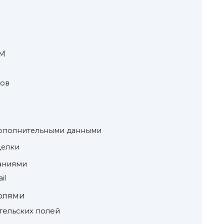
RM
дов
а
дополнительными данными
делки
паниями
il
полями
тельских полей