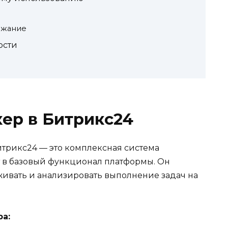
ежание
ости
кер в Битрикс24
итрикс24 — это комплексная система
т в базовый функционал платформы. Он
еживать и анализировать выполнение задач на
а: