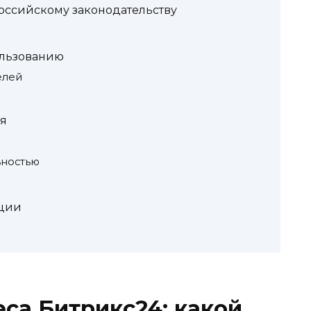
российскому законодательству
ользованию
елей
й
я
ьностью
кции
са Битрикс24: какой