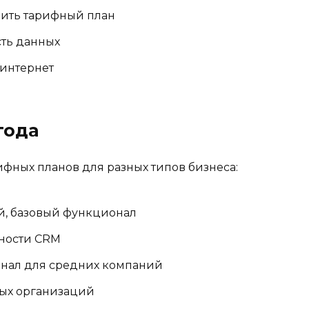
нить тарифный план
сть данных
 интернет
года
ифных планов для разных типов бизнеса:
й, базовый функционал
ности CRM
нал для средних компаний
ых организаций