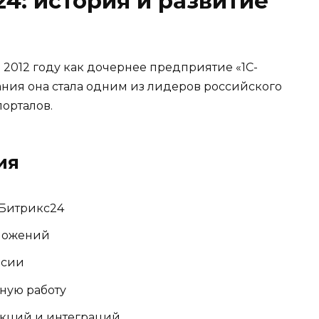
4: история и развитие
2012 году как дочернее предприятие «1С-
ания она стала одним из лидеров российского
орталов.
ия
 Битрикс24
иложений
рсии
ную работу
нкций и интеграций