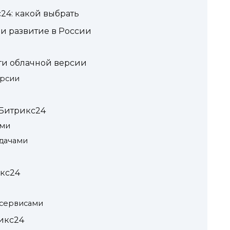
4: какой выбрать
и развитие в России
ти облачной версии
ерсии
Битрикс24
ами
дачами
кс24
 сервисами
икс24