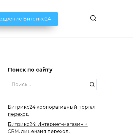
недрение Битрикс24
Поиск по сайту
Search
for:
Битрикс24 корпоративный портал:
переход
Битрикс24: Интернет-магазин +
CRM, лицензия переход.