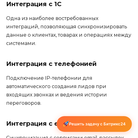
Интеграция с 1С
Одна из наиболее востребованных
интеграций, позволяющая синхронизировать
данные о клиентах, товарах и операциях между
системами.
Интеграция с телефонией
Подключение IP-телефонии для
автоматического создания лидов при
входящих звонках и ведения истории
переговоров.
Интеграция с email-маркетингом
Решить задачу с Битрикс24
Синхронизация с сервисами email-рассылок