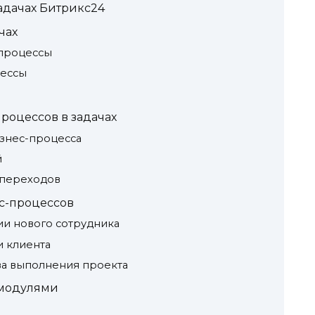
задачах Битрикс24
чах
процессы
цессы
роцессов в задачах
изнес-процесса
й
 переходов
с-процессов
ии нового сотрудника
и клиента
ва выполнения проекта
 модулями