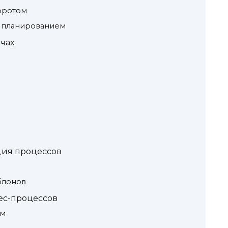
оротом
и планированием
ачах
ция процессов
блонов
ес-процессов
ам