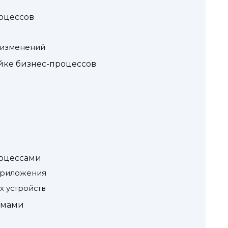
оцессов
 изменений
йке бизнес-процессов
роцессами
приложения
х устройств
емами