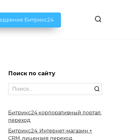
недрение Битрикс24
Поиск по сайту
Search
for:
Битрикс24 корпоративный портал:
переход
Битрикс24: Интернет-магазин +
CRM, лицензия переход.