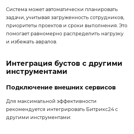
Система может автоматически планировать
задачи, учитывая загруженность сотрудников,
приоритеты проектов и сроки выполнения. Это
помогает равномерно распределить нагрузку
и избежать авралов.
Интеграция бустов с другими
инструментами
Подключение внешних сервисов
Для максимальной эффективности
рекомендуется интегрировать Битрикс24 с
другими инструментами: