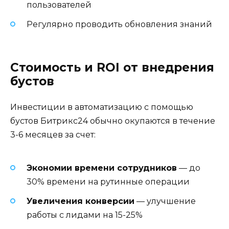
пользователей
Регулярно проводить обновления знаний
Стоимость и ROI от внедрения
бустов
Инвестиции в автоматизацию с помощью
бустов Битрикс24 обычно окупаются в течение
3-6 месяцев за счет:
Экономии времени сотрудников
— до
30% времени на рутинные операции
Увеличения конверсии
— улучшение
работы с лидами на 15-25%