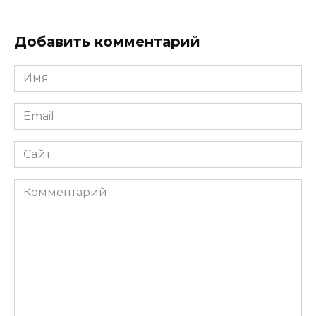
Добавить комментарий
Имя
*
Email
*
Сайт
Комментарий