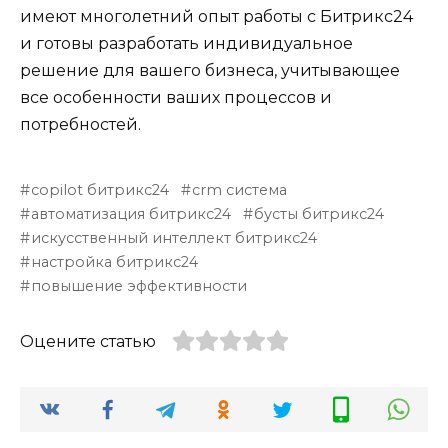
имеют многолетний опыт работы с Битрикс24
и готовы разработать индивидуальное
решение для вашего бизнеса, учитывающее
все особенности ваших процессов и
потребностей.
copilot битрикс24
crm система
автоматизация битрикс24
бусты битрикс24
искусственный интеллект битрикс24
настройка битрикс24
повышение эффективности
Оцените статью