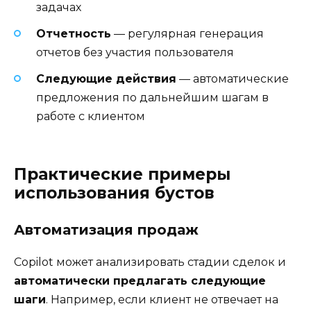
задачах
Отчетность
— регулярная генерация
отчетов без участия пользователя
Следующие действия
— автоматические
предложения по дальнейшим шагам в
работе с клиентом
Практические примеры
использования бустов
Автоматизация продаж
Copilot может анализировать стадии сделок и
автоматически предлагать следующие
шаги
. Например, если клиент не отвечает на