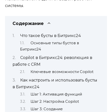
системы.
Содержание
Что такое бусты в Битрикс24
Основные типы бустов в
Битрикс24
Copilot в Битрикс24: революция в
работе с CRM
Ключевые возможности Copilot
Как настроить и использовать бусты
в Битрикс24
Шаг 1: Активация функций
Шаг 2: Настройка Copilot
Шаг 3: Создание