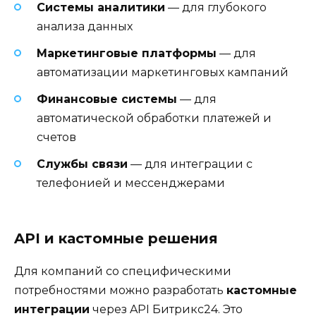
Системы аналитики
— для глубокого
анализа данных
Маркетинговые платформы
— для
автоматизации маркетинговых кампаний
Финансовые системы
— для
автоматической обработки платежей и
счетов
Службы связи
— для интеграции с
телефонией и мессенджерами
API и кастомные решения
Для компаний со специфическими
потребностями можно разработать
кастомные
интеграции
через API Битрикс24. Это