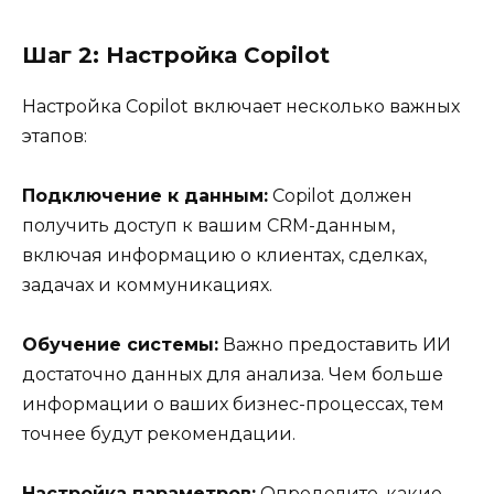
Шаг 2: Настройка Copilot
Настройка Copilot включает несколько важных
этапов:
Подключение к данным:
Copilot должен
получить доступ к вашим CRM-данным,
включая информацию о клиентах, сделках,
задачах и коммуникациях.
Обучение системы:
Важно предоставить ИИ
достаточно данных для анализа. Чем больше
информации о ваших бизнес-процессах, тем
точнее будут рекомендации.
Настройка параметров:
Определите, какие