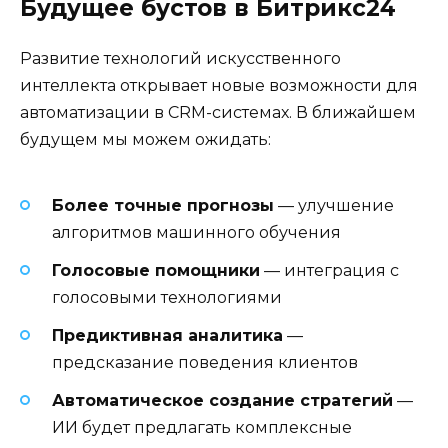
Будущее бустов в Битрикс24
Развитие технологий искусственного
интеллекта открывает новые возможности для
автоматизации в CRM-системах. В ближайшем
будущем мы можем ожидать:
Более точные прогнозы
— улучшение
алгоритмов машинного обучения
Голосовые помощники
— интеграция с
голосовыми технологиями
Предиктивная аналитика
—
предсказание поведения клиентов
Автоматическое создание стратегий
—
ИИ будет предлагать комплексные