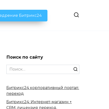
недрение Битрикс24
Поиск по сайту
Search
for:
Битрикс24 корпоративный портал:
переход
Битрикс24: Интернет-магазин +
CRM, лицензия переход.