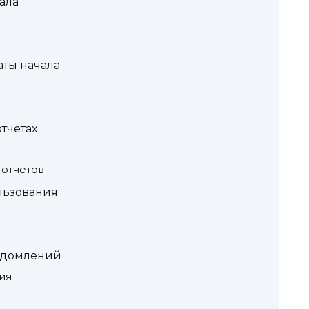
чала
аты начала
тчетах
 отчетов
льзования
едомлений
ия