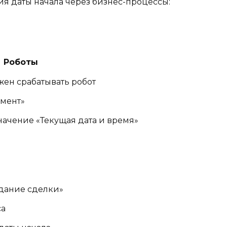
ия даты начала через бизнес-процессы:
→ Роботы
жен срабатывать робот
емент»
значение «Текущая дата и время»
здание сделки»
са