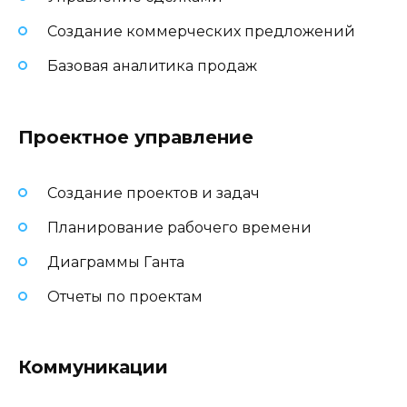
Создание коммерческих предложений
Базовая аналитика продаж
Проектное управление
Создание проектов и задач
Планирование рабочего времени
Диаграммы Ганта
Отчеты по проектам
Коммуникации