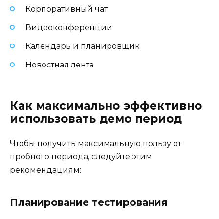
Корпоративный чат
Видеоконференции
Календарь и планировщик
Новостная лента
Как максимально эффективно
использовать демо период
Чтобы получить максимальную пользу от
пробного периода, следуйте этим
рекомендациям:
Планирование тестирования