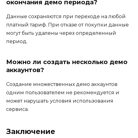
окончания демо периода?
Данные сохраняются при переходе на любой
платный тариф. При отказе от покупки данные
могут быть удалены через определенный
период.
Можно ли создать несколько демо
аккаунтов?
Создание множественных демо аккаунтов
одним пользователем не рекомендуется и
может нарушать условия использования
сервиса.
Заключение