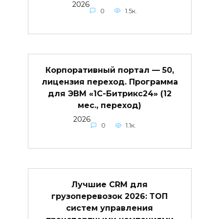
2026
0
1.5к.
Корпоративный портал — 50,
лицензия переход. Программа
для ЭВМ «1С-Битрикс24» (12
мес., переход)
2026
0
1.1к.
Лучшие CRM для
грузоперевозок 2026: ТОП
систем управления