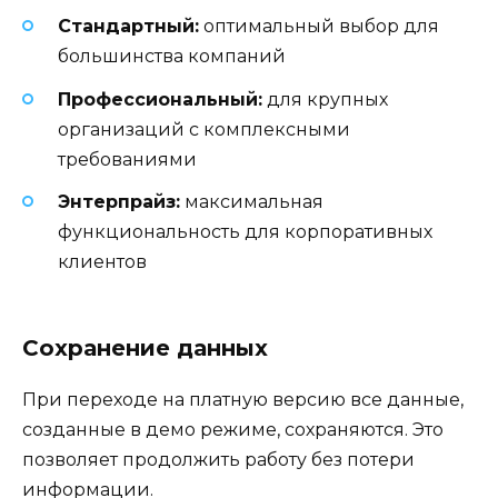
Стандартный:
оптимальный выбор для
большинства компаний
Профессиональный:
для крупных
организаций с комплексными
требованиями
Энтерпрайз:
максимальная
функциональность для корпоративных
клиентов
Сохранение данных
При переходе на платную версию все данные,
созданные в демо режиме, сохраняются. Это
позволяет продолжить работу без потери
информации.