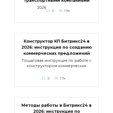
транспортными компаниями
2026
0
1.9к.
Конструктор КП Битрикс24 в
2026: инструкция по созданию
коммерческих предложений
Пошаговая инструкция по работе с
конструктором коммерческих
0
1.7к.
Методы работы в Битрикс24 в
2026: инструкция по