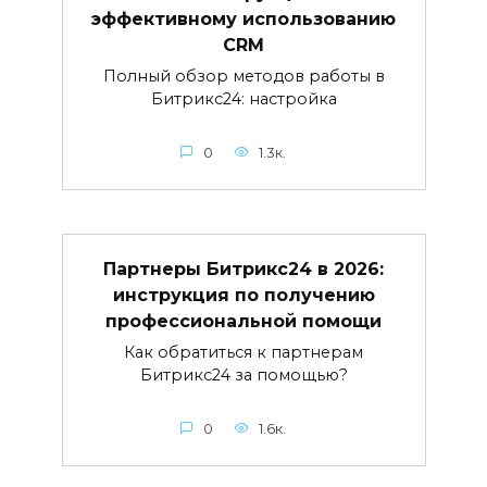
эффективному использованию
CRM
Полный обзор методов работы в
Битрикс24: настройка
0
1.3к.
Партнеры Битрикс24 в 2026:
инструкция по получению
профессиональной помощи
Как обратиться к партнерам
Битрикс24 за помощью?
0
1.6к.