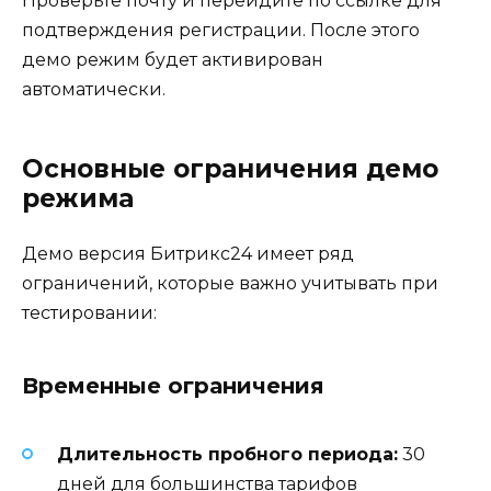
Проверьте почту и перейдите по ссылке для
подтверждения регистрации. После этого
демо режим будет активирован
автоматически.
Основные ограничения демо
режима
Демо версия Битрикс24 имеет ряд
ограничений, которые важно учитывать при
тестировании:
Временные ограничения
Длительность пробного периода:
30
дней для большинства тарифов