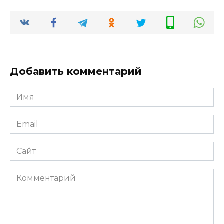
Добавить комментарий
Имя
*
Email
*
Сайт
Комментарий