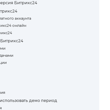
версия Битрикс24
итрикс24
латного аккаунта
икс24 онлайн
рикс24
 Битрикс24
ами
дачами
ции
ния
использовать демо период
я