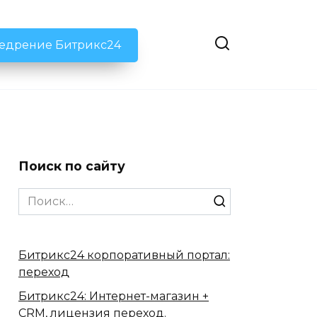
недрение Битрикс24
Поиск по сайту
Search
for:
Битрикс24 корпоративный портал:
переход
Битрикс24: Интернет-магазин +
CRM, лицензия переход.