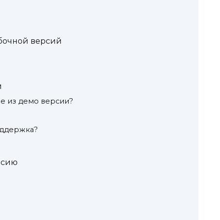
бочной версий
и
е из демо версии?
?
оддержка?
рсию