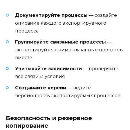
Документируйте процессы
— создайте
описание каждого экспортируемого
процесса
Группируйте связанные процессы
—
экспортируйте взаимосвязанные процессы
вместе
Учитывайте зависимости
— проверяйте
все связи и условия
Создавайте версии
— ведите
версионность экспортируемых процессов
Безопасность и резервное
копирование