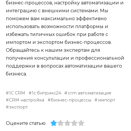
бизнес-процессов, настройку автоматизации и
интеграцию с внешними системами. Мы
поможем вам максимально эффективно
использовать возможности платформы и
избежать типичных ошибок при работе с
импортом и экспортом бизнес-процессов.
Обращайтесь к нашим экспертам для
получения консультации и профессиональной
поддержки в вопросах автоматизации вашего
бизнеса.
1С CRM
1с битрикс24
crm автоматизация
CRM настройка
бизнес-процессы
импорт
экспорт
Оцените статью