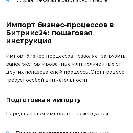
Сохраните файл в безопасном месте
Импорт бизнес-процессов в
Битрикс24: пошаговая
инструкция
Импорт бизнес-процессов позволяет загрузить
ранее экспортированные или полученные от
других пользователей процессы. Этот процесс
требует особой внимательности.
Подготовка к импорту
Перед началом импорта рекомендуется:
Создать резервную копию
текущих