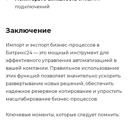
подключений
Заключение
Импорт и экспорт бизнес-процессов в
Битрикс24 — это мощный инструмент для
эффективного управления автоматизацией в
вашей компании. Правильное использование
этих функций позволяет значительно ускорить
развертывание новых решений, обеспечить
надежное резервное копирование и упростить
масштабирование бизнес-процессов.
Ключевые моменты, которые следует помнить: