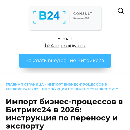
Перейти
к
содержанию
E-mail:
b24.org.ru@ya.ru
Заказать внедрение Битрикс24
ГЛАВНАЯ СТРАНИЦА
»
ИМПОРТ БИЗНЕС-ПРОЦЕССОВ В
БИТРИКС24 В 2025: ИНСТРУКЦИЯ ПО ПЕРЕНОСУ И ЭКСПОРТУ
Импорт бизнес-процессов в
Битрикс24 в 2026:
инструкция по переносу и
экспорту