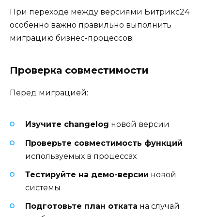
При переходе между версиями Битрикс24
особенно важно правильно выполнить
миграцию бизнес-процессов:
Проверка совместимости
Перед миграцией:
Изучите changelog
новой версии
Проверьте совместимость функций
используемых в процессах
Тестируйте на демо-версии
новой
системы
Подготовьте план отката
на случай