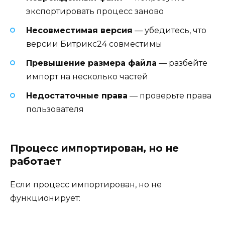
экспортировать процесс заново
Несовместимая версия
— убедитесь, что
версии Битрикс24 совместимы
Превышение размера файла
— разбейте
импорт на несколько частей
Недостаточные права
— проверьте права
пользователя
Процесс импортирован, но не
работает
Если процесс импортирован, но не
функционирует: