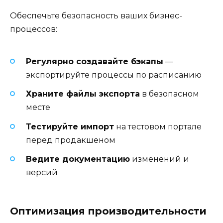
Обеспечьте безопасность ваших бизнес-
процессов:
Регулярно создавайте бэкапы
—
экспортируйте процессы по расписанию
Храните файлы экспорта
в безопасном
месте
Тестируйте импорт
на тестовом портале
перед продакшеном
Ведите документацию
изменений и
версий
Оптимизация производительности