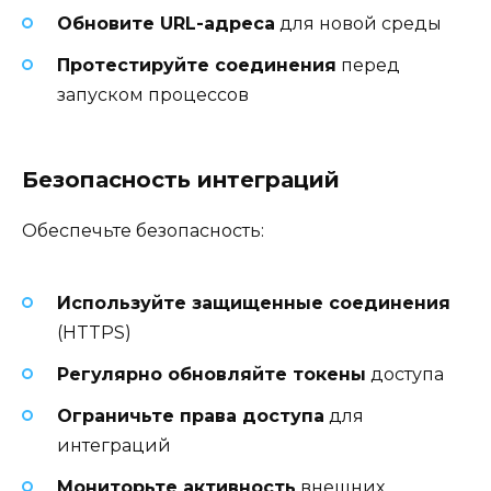
Обновите URL-адреса
для новой среды
Протестируйте соединения
перед
запуском процессов
Безопасность интеграций
Обеспечьте безопасность:
Используйте защищенные соединения
(HTTPS)
Регулярно обновляйте токены
доступа
Ограничьте права доступа
для
интеграций
Мониторьте активность
внешних