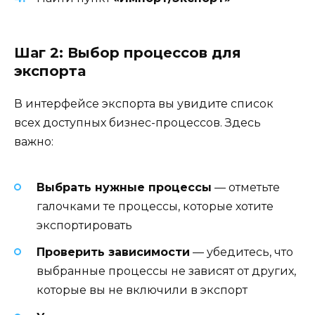
Шаг 2: Выбор процессов для
экспорта
В интерфейсе экспорта вы увидите список
всех доступных бизнес-процессов. Здесь
важно:
Выбрать нужные процессы
— отметьте
галочками те процессы, которые хотите
экспортировать
Проверить зависимости
— убедитесь, что
выбранные процессы не зависят от других,
которые вы не включили в экспорт