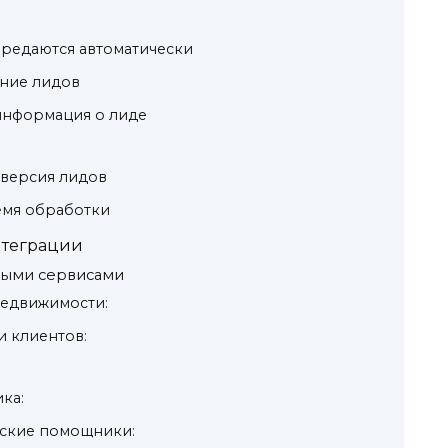
ередаются автоматически
ние лидов
информация о лиде
нверсия лидов
емя обработки
нтеграции
ными сервисами
недвижимости:
и клиентов:
ка:
еские помощники: