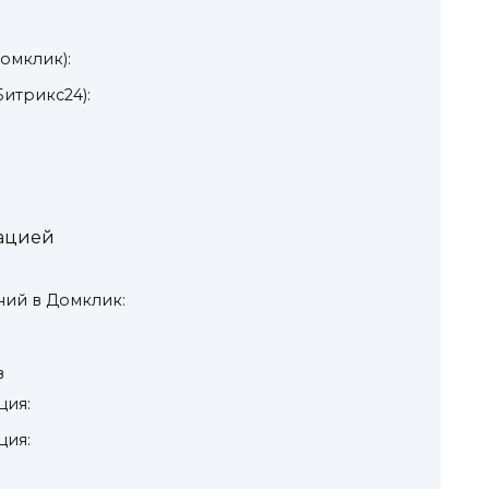
омклик):
итрикс24):
рацией
ний в Домклик:
в
ция:
ция: