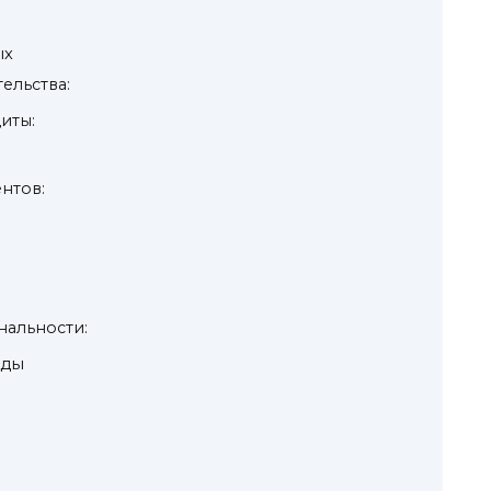
ых
ельства:
иты:
нтов:
альности:
нды
: