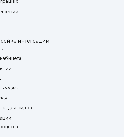
грации:
решений
:
тройке интеграции
ик
 кабинета
лений
4
 продаж
ида
нала для лидов
зации
процесса
в