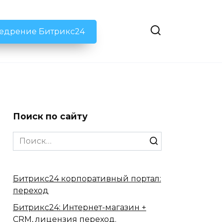
недрение Битрикс24
Поиск по сайту
Search
for:
Битрикс24 корпоративный портал:
переход
Битрикс24: Интернет-магазин +
CRM, лицензия переход.