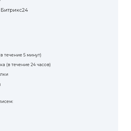
 Битрикс24
в течение 5 минут)
а (в течение 24 часов)
елки
й
писем: