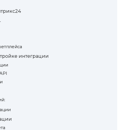
итрикс24
4
кетплейса
стройке интеграции
ации
API
ии
ий:
рации
ации
ета