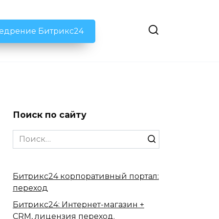
недрение Битрикс24
Поиск по сайту
Search
for:
Битрикс24 корпоративный портал:
переход
Битрикс24: Интернет-магазин +
CRM, лицензия переход.