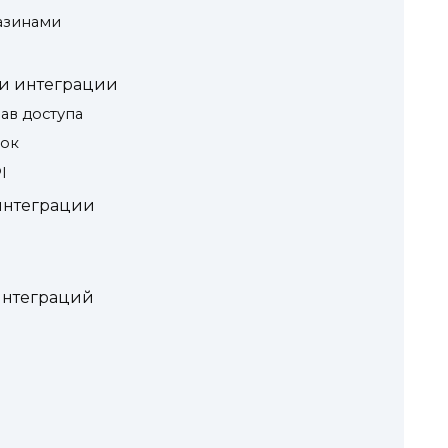
азинами
и интеграции
ав доступа
бок
I
интеграции
интеграций