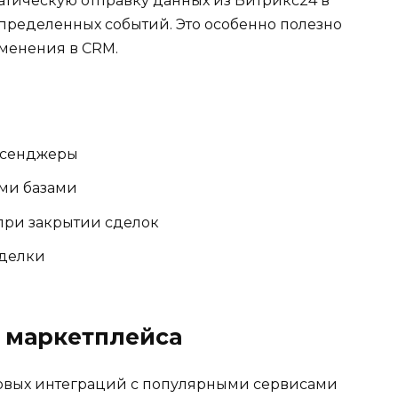
атическую отправку данных из Битрикс24 в
пределенных событий. Это особенно полезно
менения в CRM.
ссенджеры
ми базами
при закрытии сделок
сделки
з маркетплейса
товых интеграций с популярными сервисами