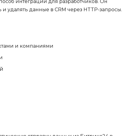
способ интеграции для разработчиков. Он
ть и удалять данные в CRM через HTTP-запросы.
актами и компаниями
и
ей