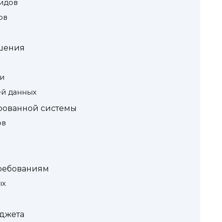
идов
ов
шения
м
и
й данных
рованной системы
ов
требованиям
ых
джета