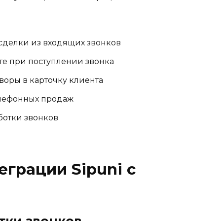
сделки из входящих звонков
е при поступлении звонка
воры в карточку клиента
елефонных продаж
ботки звонков
грации Sipuni с
тки звонков