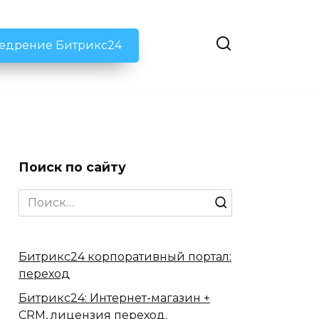
недрение Битрикс24
Поиск по сайту
Search
for:
Битрикс24 корпоративный портал:
переход
Битрикс24: Интернет-магазин +
CRM, лицензия переход.