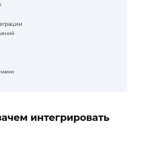
ю
теграции
шений
емами
 зачем интегрировать