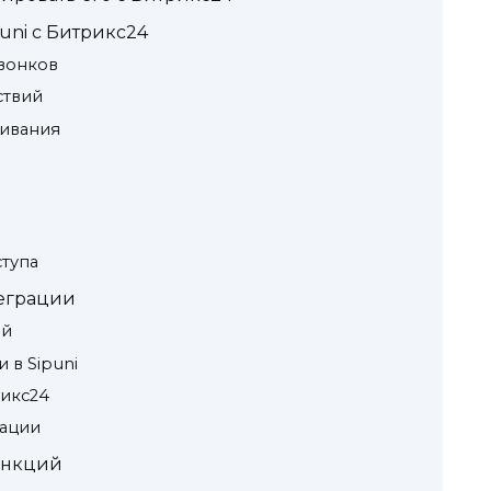
uni с Битрикс24
вонков
ствий
живания
ступа
еграции
ей
 в Sipuni
рикс24
рации
ункций