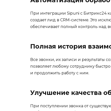
При интеграции Sipuni с Битрикс24 
создает лид в CRM-системе. Это искл
обеспечивает полный контроль над 
Полная история взаим
Все звонки, их записи и результаты с
позволяет любому сотруднику быстро
и продолжить работу с ним.
Улучшение качества о
При поступлении звонка от существу