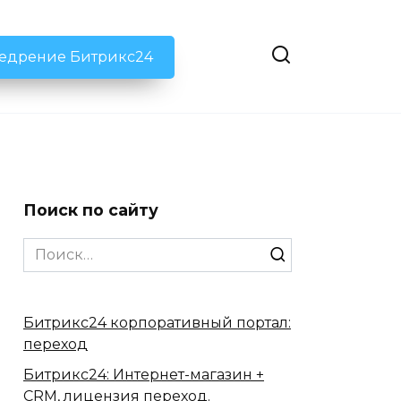
недрение Битрикс24
Поиск по сайту
Search
for:
Битрикс24 корпоративный портал:
переход
Битрикс24: Интернет-магазин +
CRM, лицензия переход.