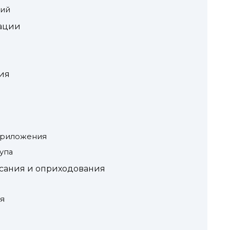
ций
ации
ия
приложения
упа
сания и оприходования
я