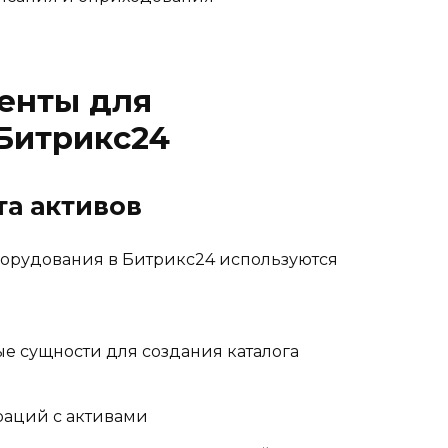
енты для
Битрикс24
та активов
орудования в Битрикс24 используются
е сущности для создания каталога
раций с активами