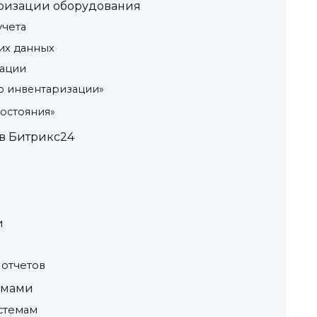
аризации оборудования
учета
их данных
зации
о инвентаризации»
остояния»
в Битрикс24
и
 отчетов
емами
стемам