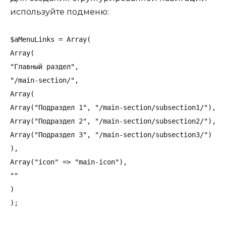
используйте подменю:
$aMenuLinks = Array(

Array(

"Главный раздел",

"/main-section/",

Array(

Array("Подраздел 1", "/main-section/subsection1/"),

Array("Подраздел 2", "/main-section/subsection2/"),

Array("Подраздел 3", "/main-section/subsection3/")

),

Array("icon" => "main-icon"),

""

)
