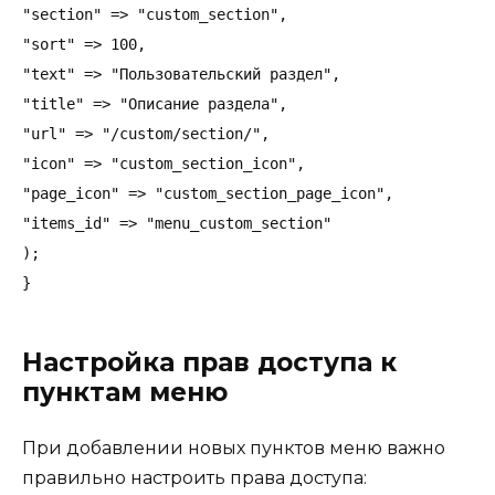
"section" => "custom_section",

"sort" => 100,

"text" => "Пользовательский раздел",

"title" => "Описание раздела",

"url" => "/custom/section/",

"icon" => "custom_section_icon",

"page_icon" => "custom_section_page_icon",

"items_id" => "menu_custom_section"

);

Настройка прав доступа к
пунктам меню
При добавлении новых пунктов меню важно
правильно настроить права доступа: