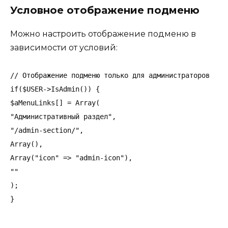
Условное отображение подменю
Можно настроить отображение подменю в
зависимости от условий:
// Отображение подменю только для администраторов

if($USER->IsAdmin()) {

$aMenuLinks[] = Array(

"Административный раздел",

"/admin-section/",

Array(),

Array("icon" => "admin-icon"),

""

);
