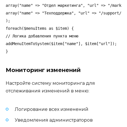
array("name" => "Отдел маркетинга", "url" => "/marketi
array("name" => "Техподдержка", "url" => "/support/")

);

foreach($menuItems as $item) {

// Логика добавления пункта меню

addMenuItemToSystem($item["name"], $item["url"]);

Мониторинг изменений
Настройте систему мониторинга для
отслеживания изменений в меню:
Логирование всех изменений
Уведомления администраторов