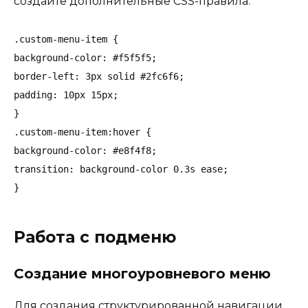
создайте дополнительные CSS-правила:
.custom-menu-item {

background-color: #f5f5f5;

border-left: 3px solid #2fc6f6;

padding: 10px 15px;

}

.custom-menu-item:hover {

background-color: #e8f4f8;

transition: background-color 0.3s ease;

Работа с подменю
Создание многоуровневого меню
Для создания структурированной навигации