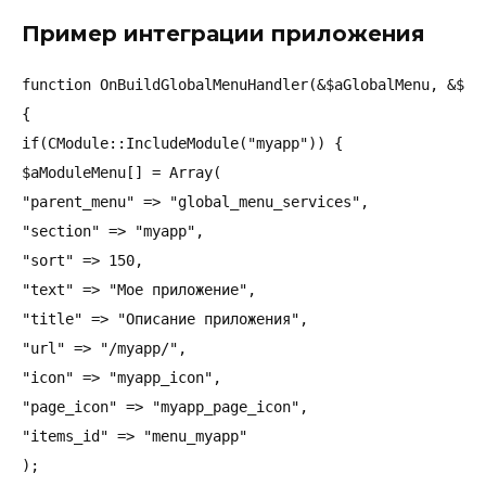
Пример интеграции приложения
function OnBuildGlobalMenuHandler(&$aGlobalMenu, &$aMo
{

if(CModule::IncludeModule("myapp")) {

$aModuleMenu[] = Array(

"parent_menu" => "global_menu_services",

"section" => "myapp",

"sort" => 150,

"text" => "Мое приложение",

"title" => "Описание приложения",

"url" => "/myapp/",

"icon" => "myapp_icon",

"page_icon" => "myapp_page_icon",

"items_id" => "menu_myapp"

);
