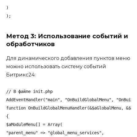
)

Метод 3: Использование событий и
обработчиков
Для динамического добавления пунктов меню
можно использовать систему событий
Битрикс24:
// В файле init.php

AddEventHandler("main", "OnBuildGlobalMenu", "OnBuildG
function OnBuildGlobalMenuHandler(&$aGlobalMenu, &$aMo
{

$aModuleMenu[] = Array(

"parent_menu" => "global_menu_services",
