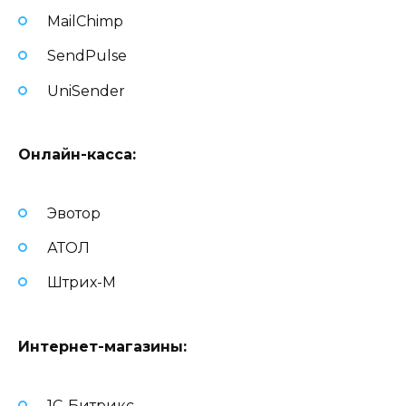
MailChimp
SendPulse
UniSender
Онлайн-касса:
Эвотор
АТОЛ
Штрих-М
Интернет-магазины:
1C-Битрикс