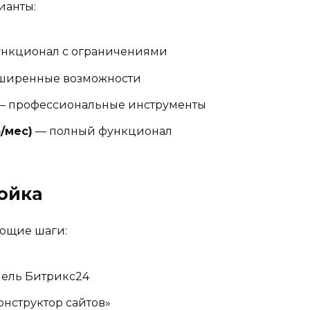
ианты:
нкционал с ограничениями
ширенные возможности
 профессиональные инструменты
/мес)
— полный функционал
ойка
ющие шаги:
нель Битрикс24
онструктор сайтов»