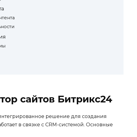
та
нтента
ьности
ия
мы
ктор сайтов Битрикс24
 интегрированное решение для создания
аботает в связке с CRM-системой. Основные