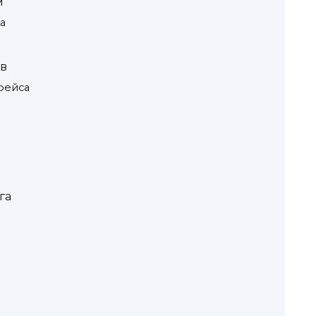
м
а
ов
фейса
га