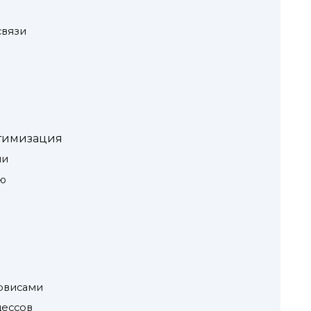
связи
птимизация
ии
ю
а
рвисами
цессов