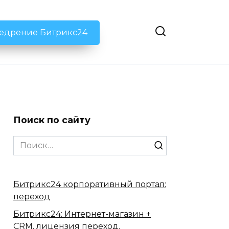
недрение Битрикс24
Поиск по сайту
Search
for:
Битрикс24 корпоративный портал:
переход
Битрикс24: Интернет-магазин +
CRM, лицензия переход.