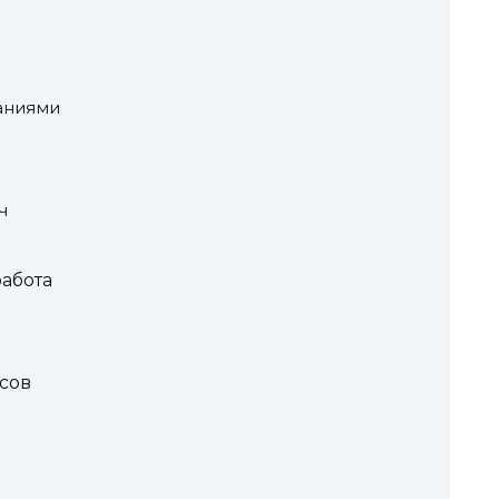
паниями
ч
абота
сов