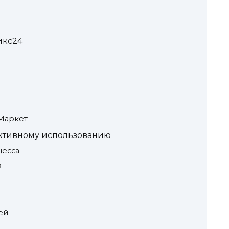
икс24
Маркет
ективному использованию
цесса
в
ей