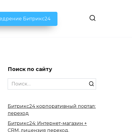
недрение Битрикс24
Поиск по сайту
Search
for:
Битрикс24 корпоративный портал:
переход
Битрикс24: Интернет-магазин +
CRM, лицензия переход.