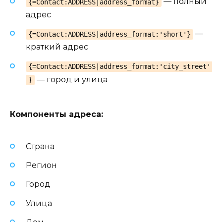
— полный
{=Contact:ADDRESS|address_format}
адрес
—
{=Contact:ADDRESS|address_format:'short'}
краткий адрес
{=Contact:ADDRESS|address_format:'city_street'
— город и улица
}
Компоненты адреса:
Страна
Регион
Город
Улица