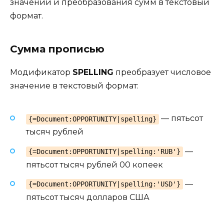
значений и преобразования сумм в текстовый
формат.
Сумма прописью
Модификатор
SPELLING
преобразует числовое
значение в текстовый формат:
— пятьсот
{=Document:OPPORTUNITY|spelling}
тысяч рублей
—
{=Document:OPPORTUNITY|spelling:'RUB'}
пятьсот тысяч рублей 00 копеек
—
{=Document:OPPORTUNITY|spelling:'USD'}
пятьсот тысяч долларов США