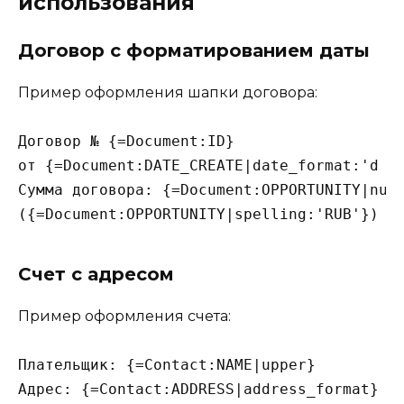
использования
Договор с форматированием даты
Пример оформления шапки договора:
Договор № {=Document:ID}

от {=Document:DATE_CREATE|date_format:'d F 
Сумма договора: {=Document:OPPORTUNITY|numb
Счет с адресом
Пример оформления счета:
Плательщик: {=Contact:NAME|upper}

Адрес: {=Contact:ADDRESS|address_format}
