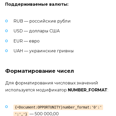
Поддерживаемые валюты:
RUB — российские рубли
USD — доллары США
EUR — евро
UAH — украинские гривны
Форматирование чисел
Для форматирования числовых значений
используется модификатор
NUMBER_FORMAT
:
{=Document:OPPORTUNITY|number_format:'0':'
— 500 000,00
':','}