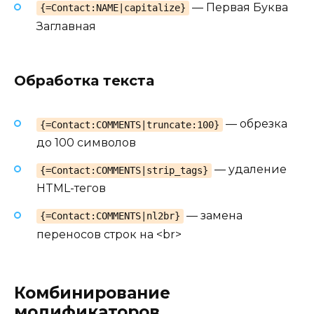
— Первая Буква
{=Contact:NAME|capitalize}
Заглавная
Обработка текста
— обрезка
{=Contact:COMMENTS|truncate:100}
до 100 символов
— удаление
{=Contact:COMMENTS|strip_tags}
HTML-тегов
— замена
{=Contact:COMMENTS|nl2br}
переносов строк на <br>
Комбинирование
модификаторов