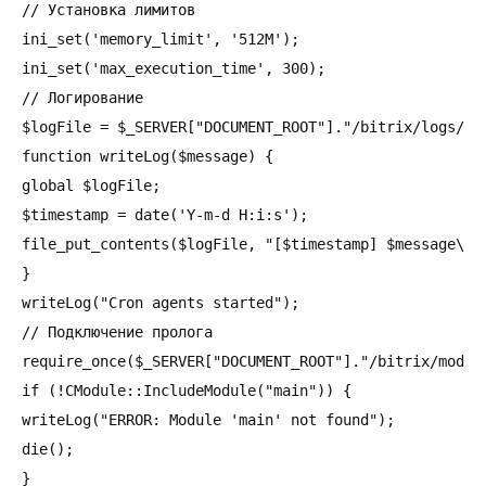
// Установка лимитов

ini_set('memory_limit', '512M');

ini_set('max_execution_time', 300);

// Логирование

$logFile = $_SERVER["DOCUMENT_ROOT"]."/bitrix/logs/cro
function writeLog($message) {

global $logFile;

$timestamp = date('Y-m-d H:i:s');

file_put_contents($logFile, "[$timestamp] $message\n",
}

writeLog("Cron agents started");

// Подключение пролога

require_once($_SERVER["DOCUMENT_ROOT"]."/bitrix/module
if (!CModule::IncludeModule("main")) {

writeLog("ERROR: Module 'main' not found");

die();

}
