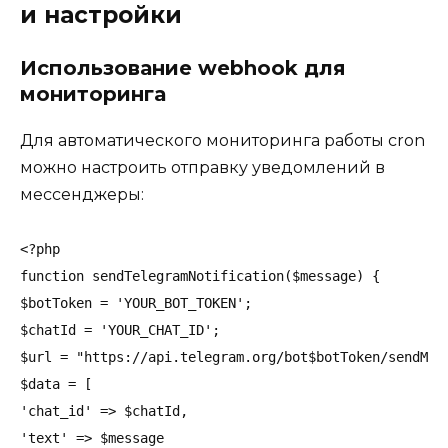
и настройки
Использование webhook для
мониторинга
Для автоматического мониторинга работы cron
можно настроить отправку уведомлений в
мессенджеры:
<?php

function sendTelegramNotification($message) {

$botToken = 'YOUR_BOT_TOKEN';

$chatId = 'YOUR_CHAT_ID';

$url = "https://api.telegram.org/bot$botToken/sendMess
$data = [

'chat_id' => $chatId,

'text' => $message
