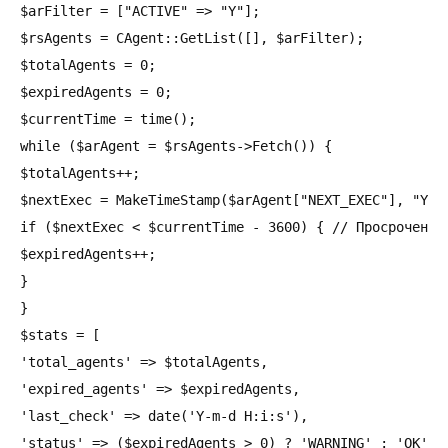
$arFilter = ["ACTIVE" => "Y"];

$rsAgents = CAgent::GetList([], $arFilter);

$totalAgents = 0;

$expiredAgents = 0;

$currentTime = time();

while ($arAgent = $rsAgents->Fetch()) {

$totalAgents++;

$nextExec = MakeTimeStamp($arAgent["NEXT_EXEC"], "YYYY
if ($nextExec < $currentTime - 3600) { // Просрочен бо
$expiredAgents++;

}

}

$stats = [

'total_agents' => $totalAgents,

'expired_agents' => $expiredAgents,

'last_check' => date('Y-m-d H:i:s'),

'status' => ($expiredAgents > 0) ? 'WARNING' : 'OK'
