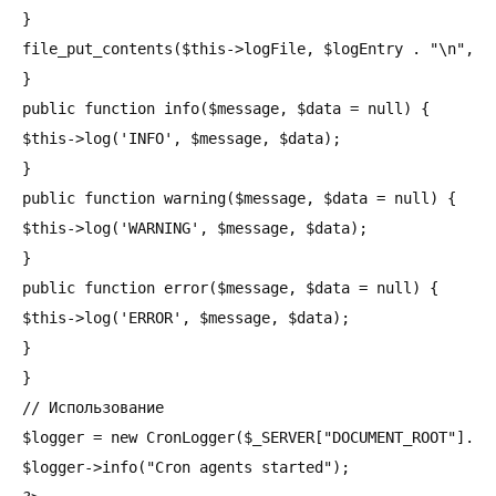
}

file_put_contents($this->logFile, $logEntry . "\n", FI
}

public function info($message, $data = null) {

$this->log('INFO', $message, $data);

}

public function warning($message, $data = null) {

$this->log('WARNING', $message, $data);

}

public function error($message, $data = null) {

$this->log('ERROR', $message, $data);

}

}

// Использование

$logger = new CronLogger($_SERVER["DOCUMENT_ROOT"]."/b
$logger->info("Cron agents started");
