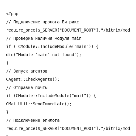
<?php

// Подключение пролога Битрикс

require_once($_SERVER["DOCUMENT_ROOT"]."/bitrix/module
// Проверка наличия модуля main

if (!CModule::IncludeModule("main")) {

die("Module 'main' not found");

}

// Запуск агентов

CAgent::CheckAgents();

// Отправка почты

if (CModule::IncludeModule("mail")) {

CMailUtil::SendImmediate();

}

// Подключение эпилога

require_once($_SERVER["DOCUMENT_ROOT"]."/bitrix/module