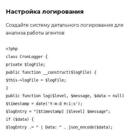
Настройка логирования
Создайте систему детального логирования для
анализа работы агентов:
<?php

class CronLogger {

private $logFile;

public function __construct($logFile) {

$this->logFile = $logFile;

}

public function log($level, $message, $data = null) {

$timestamp = date('Y-m-d H:i:s');

$logEntry = "[$timestamp] [$level] $message";

if ($data) {

$logEntry .= " | Data: " . json_encode($data);
