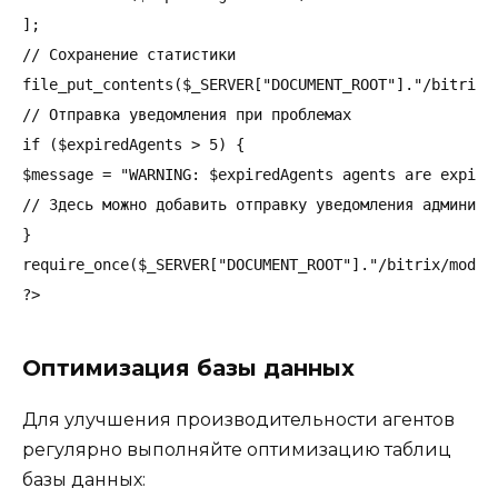
];

// Сохранение статистики

file_put_contents($_SERVER["DOCUMENT_ROOT"]."/bitrix/
// Отправка уведомления при проблемах

if ($expiredAgents > 5) {

$message = "WARNING: $expiredAgents agents are expired
// Здесь можно добавить отправку уведомления администр
}

require_once($_SERVER["DOCUMENT_ROOT"]."/bitrix/module
?>
Оптимизация базы данных
Для улучшения производительности агентов
регулярно выполняйте оптимизацию таблиц
базы данных: