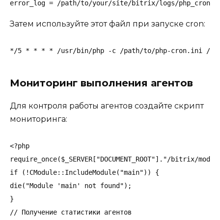
error_log = /path/to/your/site/bitrix/logs/php_cron_e
Затем используйте этот файл при запуске cron:
*/5 * * * * /usr/bin/php -c /path/to/php-cron.ini /pa
Мониторинг выполнения агентов
Для контроля работы агентов создайте скрипт
мониторинга:
<?php

require_once($_SERVER["DOCUMENT_ROOT"]."/bitrix/module
if (!CModule::IncludeModule("main")) {

die("Module 'main' not found");

}

// Получение статистики агентов
