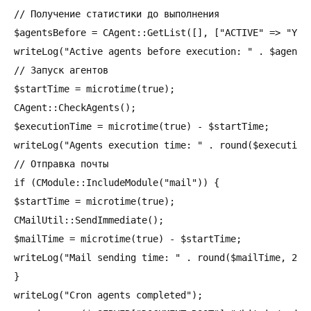
// Получение статистики до выполнения

$agentsBefore = CAgent::GetList([], ["ACTIVE" => "Y"],
writeLog("Active agents before execution: " . $agentsB
// Запуск агентов

$startTime = microtime(true);

CAgent::CheckAgents();

$executionTime = microtime(true) - $startTime;

writeLog("Agents execution time: " . round($executionT
// Отправка почты

if (CModule::IncludeModule("mail")) {

$startTime = microtime(true);

CMailUtil::SendImmediate();

$mailTime = microtime(true) - $startTime;

writeLog("Mail sending time: " . round($mailTime, 2) .
}

writeLog("Cron agents completed");
