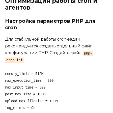
Оптимизация работы cron и
агентов
Настройка параметров PHP для
cron
Для стабильной работы cron-задач
рекомендуется создать отдельный файл
конфигурации PHP. Создайте файл
php-
:
cron.ini
memory_limit = 512M

max_execution_time = 300

max_input_time = 300

post_max_size = 100M

upload_max_filesize = 100M

log_errors = On
