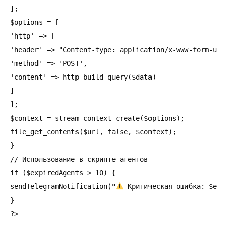
];

$options = [

'http' => [

'header' => "Content-type: application/x-www-form-urle
'method' => 'POST',

'content' => http_build_query($data)

]

];

$context = stream_context_create($options);

file_get_contents($url, false, $context);

}

// Использование в скрипте агентов

if ($expiredAgents > 10) {

sendTelegramNotification("
 Критическая ошибка: $exp
}

?>