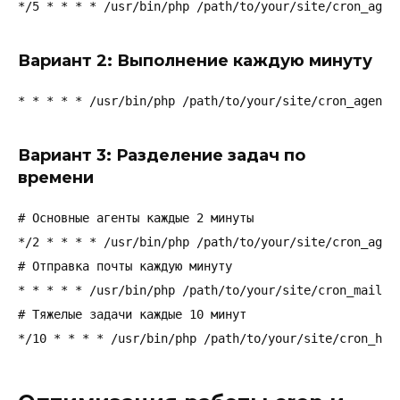
*/5 * * * * /usr/bin/php /path/to/your/site/cron_agen
Вариант 2: Выполнение каждую минуту
* * * * * /usr/bin/php /path/to/your/site/cron_agents
Вариант 3: Разделение задач по
времени
# Основные агенты каждые 2 минуты

*/2 * * * * /usr/bin/php /path/to/your/site/cron_agent
# Отправка почты каждую минуту

* * * * * /usr/bin/php /path/to/your/site/cron_mail.ph
# Тяжелые задачи каждые 10 минут

*/10 * * * * /usr/bin/php /path/to/your/site/cron_hea