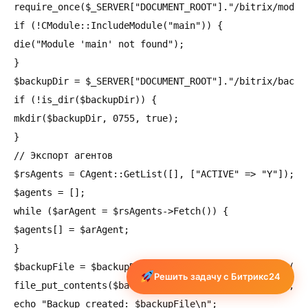
require_once($_SERVER["DOCUMENT_ROOT"]."/bitrix/module
if (!CModule::IncludeModule("main")) {

die("Module 'main' not found");

}

$backupDir = $_SERVER["DOCUMENT_ROOT"]."/bitrix/backup
if (!is_dir($backupDir)) {

mkdir($backupDir, 0755, true);

}

// Экспорт агентов

$rsAgents = CAgent::GetList([], ["ACTIVE" => "Y"]);

$agents = [];

while ($arAgent = $rsAgents->Fetch()) {

$agents[] = $arAgent;

}

$backupFile = $backupDir . "agents_backup_" . date('Y-
Решить задачу с Битрикс24
file_put_contents($backupFile, json_encode($agents, JS
echo "Backup created: $backupFile\n";
