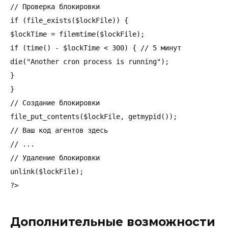
// Проверка блокировки

if (file_exists($lockFile)) {

$lockTime = filemtime($lockFile);

if (time() - $lockTime < 300) { // 5 минут

die("Another cron process is running");

}

}

// Создание блокировки

file_put_contents($lockFile, getmypid());

// Ваш код агентов здесь

// ...

// Удаление блокировки

unlink($lockFile);

?>
Дополнительные возможности