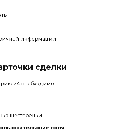
нты
ифичной информации
арточки сделки
трикс24 необходимо:
нка шестеренки)
ользовательские поля