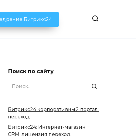
недрение Битрикс24
Поиск по сайту
Search
for:
Битрикс24 корпоративный портал:
переход
Битрикс24: Интернет-магазин +
CRM, лицензия переход.