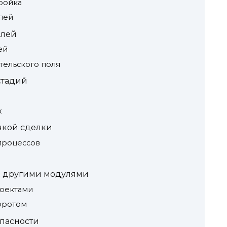
ройка
лей
олей
ей
тельского поля
стадий
ж
чкой сделки
процессов
с другими модулями
роектами
оротом
опасности