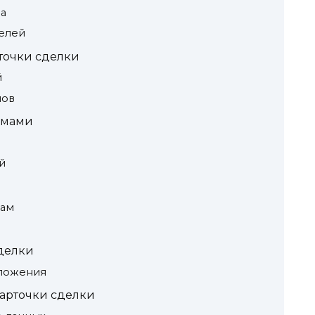
а
елей
точки сделки
й
лов
емами
й
кам
делки
иложения
арточки сделки