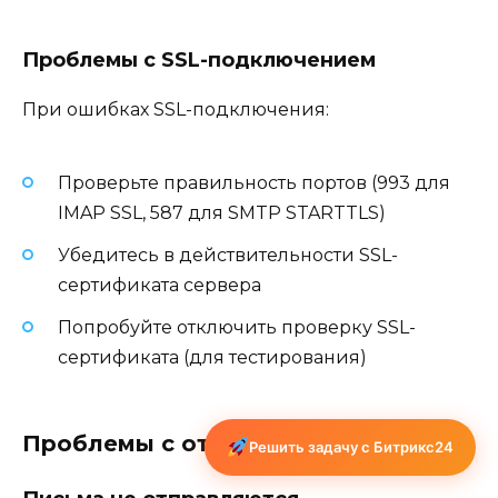
Проблемы с SSL-подключением
При ошибках SSL-подключения:
Проверьте правильность портов (993 для
IMAP SSL, 587 для SMTP STARTTLS)
Убедитесь в действительности SSL-
сертификата сервера
Попробуйте отключить проверку SSL-
сертификата (для тестирования)
Проблемы с отправкой писем
Решить задачу с Битрикс24