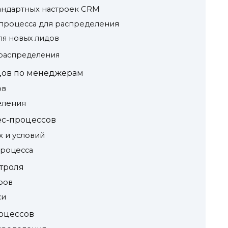
тандартных настроек CRM
-процесса для распределения
ля новых лидов
 распределения
дов по менеджерам
ов
еления
ес-процессов
 и условий
роцесса
троля
ров
ки
оцессов