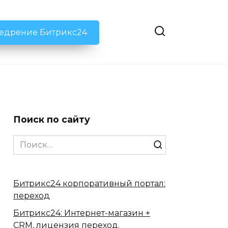
недрение Битрикс24
Поиск по сайту
Search
for:
Битрикс24 корпоративный портал:
переход
Битрикс24: Интернет-магазин +
CRM, лицензия переход.