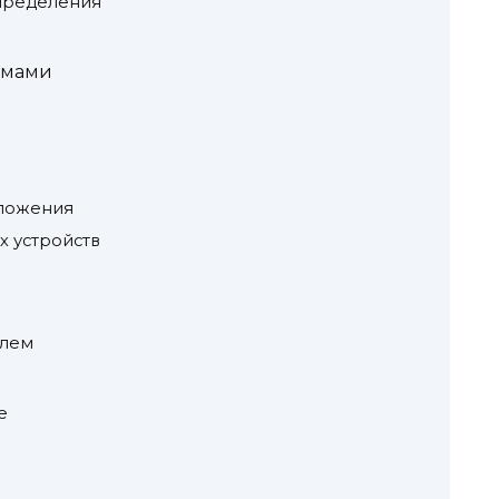
пределения
емами
иложения
х устройств
блем
е