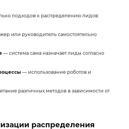
лько подходов к распределению лидов:
ер или руководитель самостоятельно
е
— система сама назначает лиды согласно
роцессы
— использование роботов и
етание различных методов в зависимости от
тизации распределения