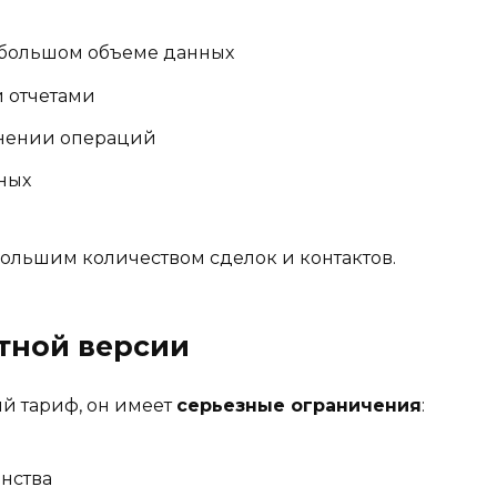
 большом объеме данных
и отчетами
лнении операций
ных
большим количеством сделок и контактов.
атной версии
ый тариф, он имеет
серьезные ограничения
:
нства