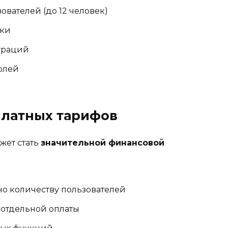
ователей (до 12 человек)
ики
граций
олей
платных тарифов
жет стать
значительной финансовой
но количеству пользователей
отдельной оплаты