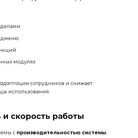
зделами
подменю
ункций
ичных модулях
 адаптации
сотрудников и снижает
цы использования.
 и скорость работы
лемы с
производительностью системы
: