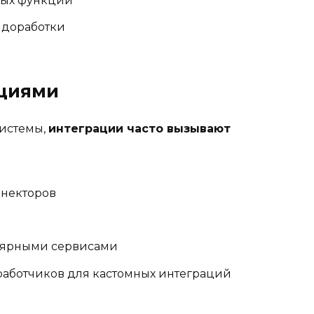
мых функций
 доработки
ациями
системы,
интеграции часто вызывают
ннекторов
лярными сервисами
аботчиков для кастомных интеграций