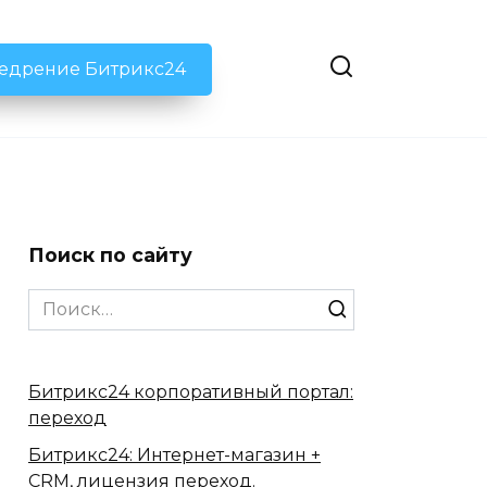
недрение Битрикс24
Поиск по сайту
Search
for:
Битрикс24 корпоративный портал:
переход
Битрикс24: Интернет-магазин +
CRM, лицензия переход.