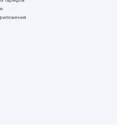
ых тарифов
и
 приложения