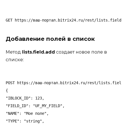
Добавление полей в список
Метод
lists.field.add
создает новое поле в
списке:
POST https://ваш-портал.bitrix24.ru/rest/lists.field.a
{

"IBLOCK_ID": 123,

"FIELD_ID": "UF_MY_FIELD",

"NAME": "Мое поле",

"TYPE": "string",
