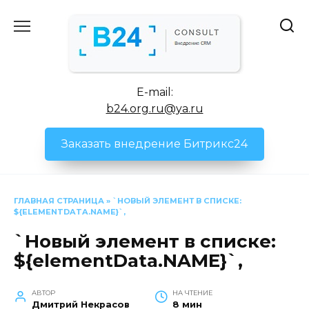
Перейти
к
содержанию
E-mail:
b24.org.ru@ya.ru
Заказать внедрение Битрикс24
ГЛАВНАЯ СТРАНИЦА
»
`НОВЫЙ ЭЛЕМЕНТ В СПИСКЕ:
${ELEMENTDATA.NAME}`,
`Новый элемент в списке:
${elementData.NAME}`,
АВТОР
НА ЧТЕНИЕ
Дмитрий Некрасов
8 мин