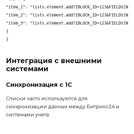
"item_1": "lists.element.add?IBLOCK_ID=123&FIELDS[NAME
"item_2": "lists.element.add?IBLOCK_ID=123&FIELDS[NAME
"item_3": "lists.element.add?IBLOCK_ID=123&FIELDS[NAME
}

Интеграция с внешними
системами
Синхронизация с 1С
Списки часто используются для
синхронизации данных между Битрикс24 и
системами учета: