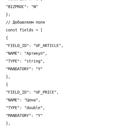
"BIZPROC": "N"

};

// Добавляем поля

const fields = [

{

"FIELD_ID": "UF_ARTICLE",

"NAME": "Артикул",

"TYPE": "string",

"MANDATORY": "Y"

},

{

"FIELD_ID": "UF_PRICE",

"NAME": "Цена",

"TYPE": "double",

"MANDATORY": "Y"

},
