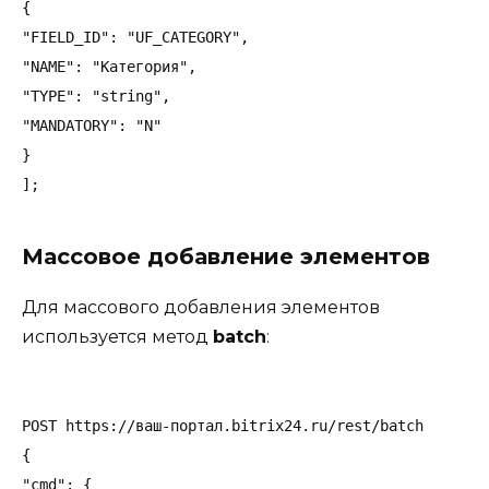
{

"FIELD_ID": "UF_CATEGORY",

"NAME": "Категория",

"TYPE": "string",

"MANDATORY": "N"

}

Массовое добавление элементов
Для массового добавления элементов
используется метод
batch
:
POST https://ваш-портал.bitrix24.ru/rest/batch

{

"cmd": {
