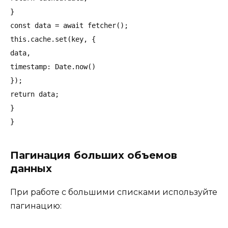
}

const data = await fetcher();

this.cache.set(key, {

data,

timestamp: Date.now()

});

return data;

}

Пагинация больших объемов
данных
При работе с большими списками используйте
пагинацию: