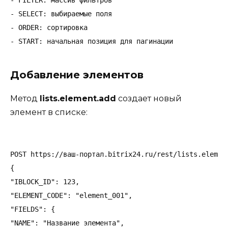
- FILTER: массив фильтров

- SELECT: выбираемые поля

- ORDER: сортировка

Добавление элементов
Метод
lists.element.add
создает новый
элемент в списке:
POST https://ваш-портал.bitrix24.ru/rest/lists.element
{

"IBLOCK_ID": 123,

"ELEMENT_CODE": "element_001",

"FIELDS": {

"NAME": "Название элемента",
