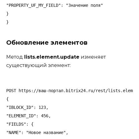
"PROPERTY_UF_MY_FIELD": "Значение поля"

}

Обновление элементов
Метод
lists.element.update
изменяет
существующий элемент:
POST https://ваш-портал.bitrix24.ru/rest/lists.element
{

"IBLOCK_ID": 123,

"ELEMENT_ID": 456,

"FIELDS": {

"NAME": "Новое название",
