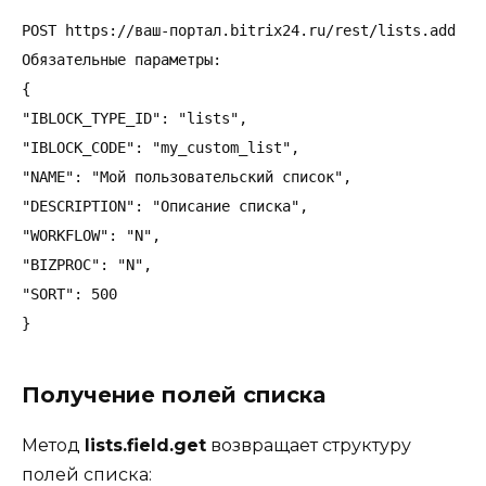
POST https://ваш-портал.bitrix24.ru/rest/lists.add

Обязательные параметры:

{

"IBLOCK_TYPE_ID": "lists",

"IBLOCK_CODE": "my_custom_list",

"NAME": "Мой пользовательский список",

"DESCRIPTION": "Описание списка",

"WORKFLOW": "N",

"BIZPROC": "N",

"SORT": 500

Получение полей списка
Метод
lists.field.get
возвращает структуру
полей списка: