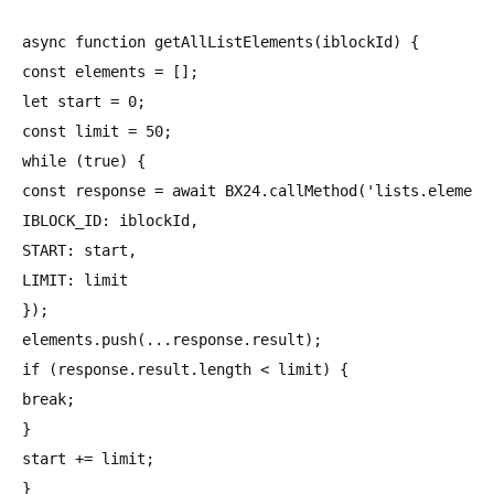
async function getAllListElements(iblockId) {

const elements = [];

let start = 0;

const limit = 50;

while (true) {

const response = await BX24.callMethod('lists.element.
IBLOCK_ID: iblockId,

START: start,

LIMIT: limit

});

elements.push(...response.result);

if (response.result.length < limit) {

break;

}

start += limit;

}
