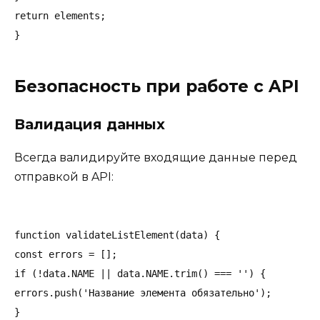
return elements;

Безопасность при работе с API
Валидация данных
Всегда валидируйте входящие данные перед
отправкой в API:
function validateListElement(data) {

const errors = [];

if (!data.NAME || data.NAME.trim() === '') {

errors.push('Название элемента обязательно');

}
