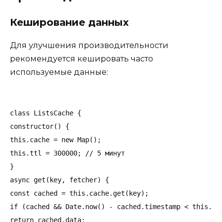
Кеширование данных
Для улучшения производительности
рекомендуется кешировать часто
используемые данные:
class ListsCache {

constructor() {

this.cache = new Map();

this.ttl = 300000; // 5 минут

}

async get(key, fetcher) {

const cached = this.cache.get(key);

if (cached && Date.now() - cached.timestamp < this.ttl
return cached.data;
