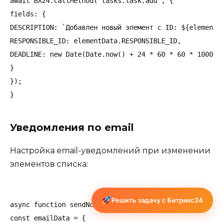
await BX24.callMethod('tasks.task.add', {

fields: {

DESCRIPTION: `Добавлен новый элемент с ID: ${elementDa
RESPONSIBLE_ID: elementData.RESPONSIBLE_ID,

DEADLINE: new Date(Date.now() + 24 * 60 * 60 * 1000).t
}

});

Уведомления по email
Настройка email-уведомлений при изменении
элементов списка:
Решить задачу с Битрикс24
async function sendNotification(elementId, changes) {

const emailData = {
