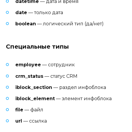
datetime
— дата и время
date
— только дата
boolean
— логический тип (да/нет)
Специальные типы
employee
— сотрудник
crm_status
— статус CRM
iblock_section
— раздел инфоблока
iblock_element
— элемент инфоблока
file
— файл
url
— ссылка