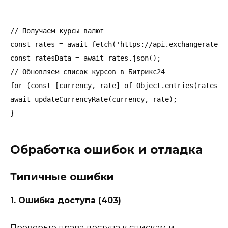
// Получаем курсы валют

const rates = await fetch('https://api.exchangerate-ap
const ratesData = await rates.json();

// Обновляем список курсов в Битрикс24

for (const [currency, rate] of Object.entries(ratesDat
await updateCurrencyRate(currency, rate);

Обработка ошибок и отладка
Типичные ошибки
1. Ошибка доступа (403)
Проверьте права доступа к спискам и