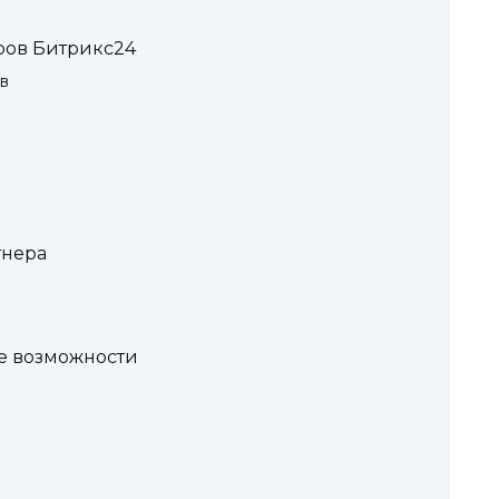
ров Битрикс24
в
тнера
е возможности