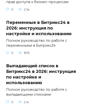
прав доступа к бизнес-процессам
0
2.5к.
Переменные в Битрикс24 в
2026: инструкция по
настройке и использованию
Полное руководство по работе с
переменными в Битрикс24
0
876
Выпадающий список в
Битрикс24 в 2026: инструкция
по настройке и
использованию
Полное руководство по работе с
выпадающими списками
0
2.1к.