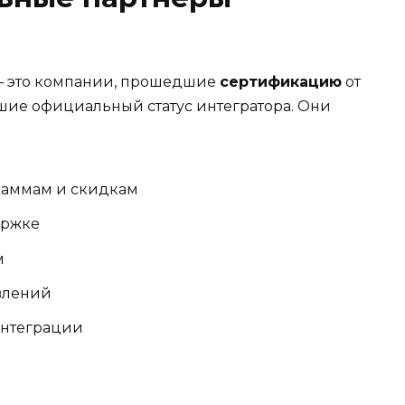
 это компании, прошедшие
сертификацию
от
шие официальный статус интегратора. Они
раммам и скидкам
ержке
м
влений
интеграции