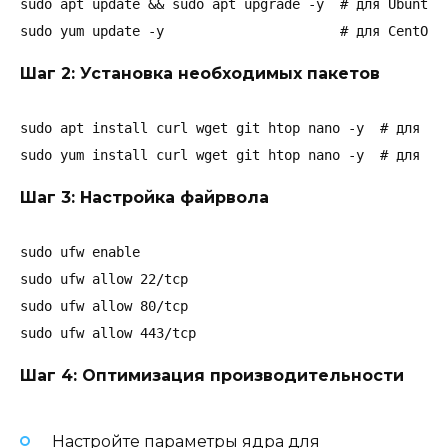
sudo apt update && sudo apt upgrade -y  # для Ubuntu/D
sudo yum update -y                      # для CentOS/
Шаг 2: Установка необходимых пакетов
sudo apt install curl wget git htop nano -y  # для Ubu
sudo yum install curl wget git htop nano -y  # для Ce
Шаг 3: Настройка файрвола
sudo ufw enable

sudo ufw allow 22/tcp

sudo ufw allow 80/tcp

sudo ufw allow 443/tcp
Шаг 4: Оптимизация производительности
Настройте параметры ядра для