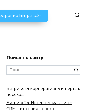
недрение Битрикс24
Поиск по сайту
Search
for:
Битрикс24 корпоративный портал:
переход
Битрикс24: Интернет-магазин +
CRM, лицензия переход.