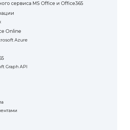
го сервиса MS Office и Office365
грации
к
e Online
osoft Azure
65
t Graph API
па
ментами
й