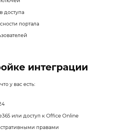
-ключей
в доступа
сности портала
ьзователей
ройке интеграции
то у вас есть:
24
365 или доступ к Office Online
нистративными правами