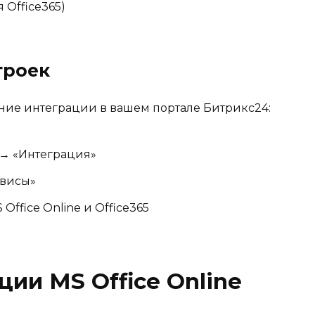
я Office365)
троек
яние интеграции в вашем портале Битрикс24:
 → «Интеграция»
рвисы»
ffice Online и Office365
ии MS Office Online