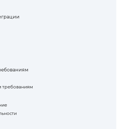
еграции
требованиям
м требованиям
ние
льности