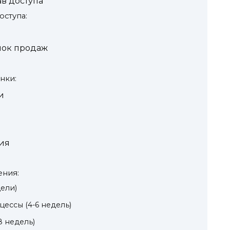
в доступа
оступа:
нок продаж
нки:
и
ия
ения:
дели)
цессы (4-6 недель)
8 недель)