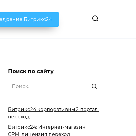
недрение Битрикс24
Поиск по сайту
Search
for:
Битрикс24 корпоративный портал:
переход
Битрикс24: Интернет-магазин +
CRM, лицензия переход.