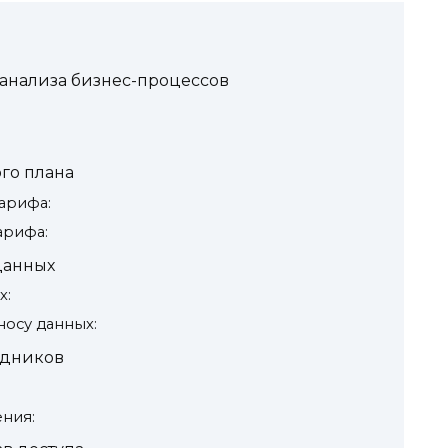
 анализа бизнес-процессов
го плана
арифа:
арифа:
данных
х:
осу данных:
удников
ния: