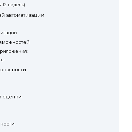
-12 недель)
ей автоматизации
изации:
зможностей
приложения:
ы:
зопасности
и оценки
тности