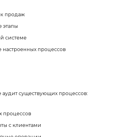
ок продаж
 этапы
й системе
е настроенных процессов
 аудит существующих процессов:
х процессов
оты с клиентами
ивные операции