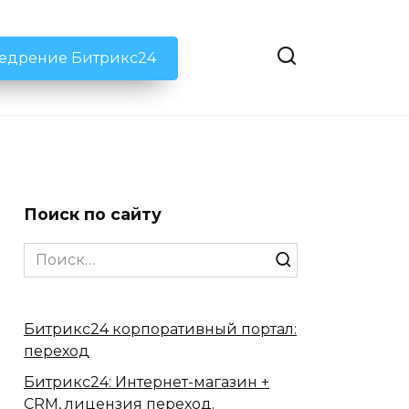
недрение Битрикс24
Поиск по сайту
Search
for:
Битрикс24 корпоративный портал:
переход
Битрикс24: Интернет-магазин +
CRM, лицензия переход.