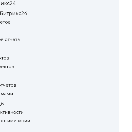
рикс24
в Битрикс24
четов
в отчета
м
ктов
оектов
отчетов
емами
ды
ктивности
 оптимизации