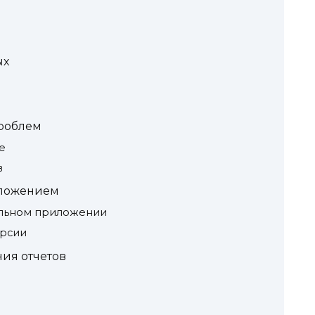
ых
роблем
е
в
иложением
ильном приложении
ерсии
ия отчетов