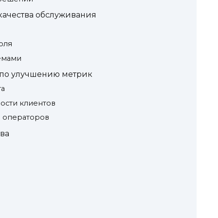
качества обслуживания
оля
емами
по улучшению метрик
та
ости клиентов
 операторов
ва