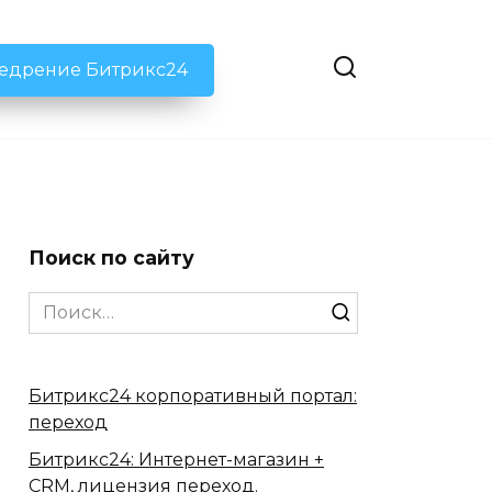
недрение Битрикс24
Поиск по сайту
Search
for:
Битрикс24 корпоративный портал:
переход
Битрикс24: Интернет-магазин +
CRM, лицензия переход.