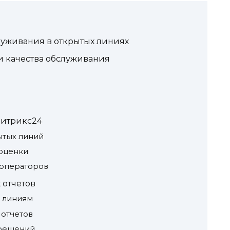
служивания в открытых линиях
 качества обслуживания
Битрикс24
ытых линий
оценки
 операторов
 отчетов
 линиям
 отчетов
 решений