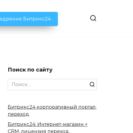
недрение Битрикс24
Поиск по сайту
Search
for:
Битрикс24 корпоративный портал:
переход
Битрикс24: Интернет-магазин +
CRM, лицензия переход.