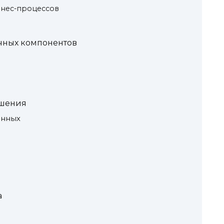
нес-процессов
чных компонентов
ешения
анных
а