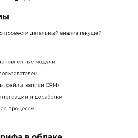
мы
 провести детальный анализ текущей
становленные модули
пользователей
ы, файлы, записи CRM)
нтеграции и доработки
нес-процессы
рифа в облаке