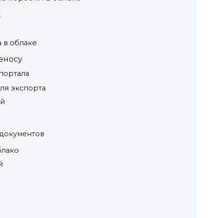
х
 в облаке
еносу
 портала
для экспорта
ей
 документов
блако
й