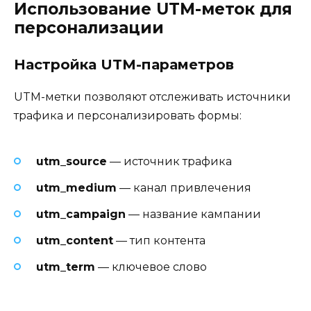
Использование UTM-меток для
персонализации
Настройка UTM-параметров
UTM-метки позволяют отслеживать источники
трафика и персонализировать формы:
utm_source
— источник трафика
utm_medium
— канал привлечения
utm_campaign
— название кампании
utm_content
— тип контента
utm_term
— ключевое слово