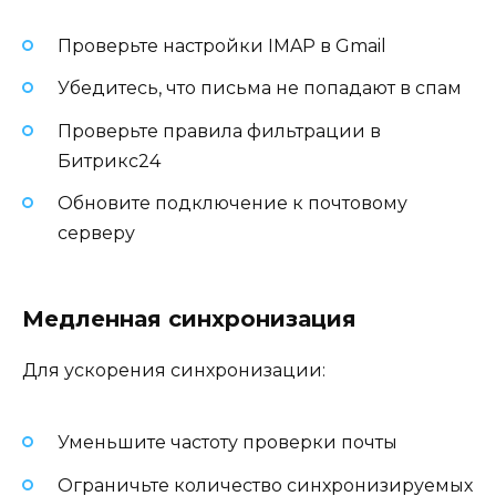
Проверьте настройки IMAP в Gmail
Убедитесь, что письма не попадают в спам
Проверьте правила фильтрации в
Битрикс24
Обновите подключение к почтовому
серверу
Медленная синхронизация
Для ускорения синхронизации:
Уменьшите частоту проверки почты
Ограничьте количество синхронизируемых