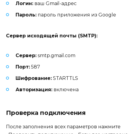
Логин:
ваш Gmail-адрес
Пароль:
пароль приложения из Google
Сервер исходящей почты (SMTP):
Сервер:
smtp.gmail.com
Порт:
587
Шифрование:
STARTTLS
Авторизация:
включена
Проверка подключения
После заполнения всех параметров нажмите