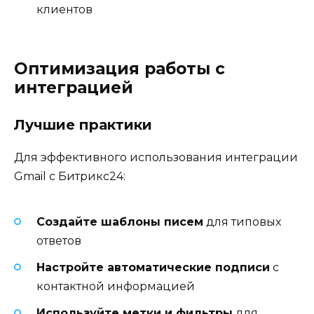
клиентов
Оптимизация работы с
интеграцией
Лучшие практики
Для эффективного использования интеграции
Gmail с Битрикс24:
Создайте шаблоны писем
для типовых
ответов
Настройте автоматические подписи
с
контактной информацией
Используйте метки и фильтры
для