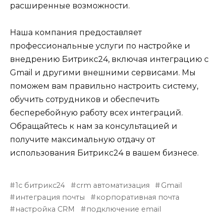
расширенные возможности.
Наша компания предоставляет
профессиональные услуги по настройке и
внедрению Битрикс24, включая интеграцию с
Gmail и другими внешними сервисами. Мы
поможем вам правильно настроить систему,
обучить сотрудников и обеспечить
бесперебойную работу всех интеграций.
Обращайтесь к нам за консультацией и
получите максимальную отдачу от
использования Битрикс24 в вашем бизнесе.
1с битрикс24
crm автоматизация
Gmail
интеграция почты
корпоративная почта
настройка CRM
подключение email