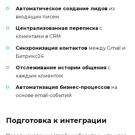
Автоматическое создание лидов
из
входящих писем
Централизованная переписка
с
клиентами в CRM
Синхронизация контактов
между Gmail и
Битрикс24
Отслеживание истории общения
с
каждым клиентом
Автоматизация бизнес-процессов
на
основе email-событий
Подготовка к интеграции