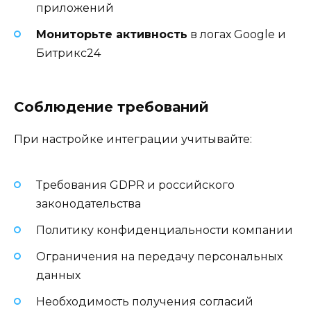
приложений
Мониторьте активность
в логах Google и
Битрикс24
Соблюдение требований
При настройке интеграции учитывайте:
Требования GDPR и российского
законодательства
Политику конфиденциальности компании
Ограничения на передачу персональных
данных
Необходимость получения согласий