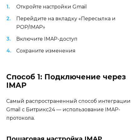
Откройте настройки Gmail
Перейдите на вкладку «Пересылка и
POP/IMAP»
Включите IMAP-доступ
Сохраните изменения
Способ 1: Подключение через
IMAP
Самый распространенный способ интеграции
Gmail с Битрикс24 — использование IMAP-
протокола.
Пошаговая настройка IMAP