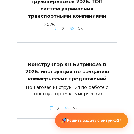
грузоперевозок 2026: ТОП
систем управления
транспортными компаниями
2026
0
1.9к.
Конструктор КП Битрикс24 в
2026: инструкция по созданию
коммерческих предложений
Пошаговая инструкция по работе с
конструктором коммерческих
0
1.7к.
Решить задачу с Битрикс24