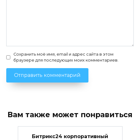
Сохранить моё имя, email и адрес сайта в этом
браузере для последующих моих комментариев.
Вам также может понравиться
Битрикс24 корпоративный