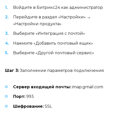
Войдите в Битрикс24 как администратор
Перейдите в раздел «Настройки» →
«Настройки продукта»
Выберите «Интеграция с почтой»
Нажмите «Добавить почтовый ящик»
Выберите «Другой почтовый сервис»
Шаг 3:
Заполнение параметров подключения
Сервер входящей почты:
imap.gmail.com
Порт:
993
Шифрование:
SSL