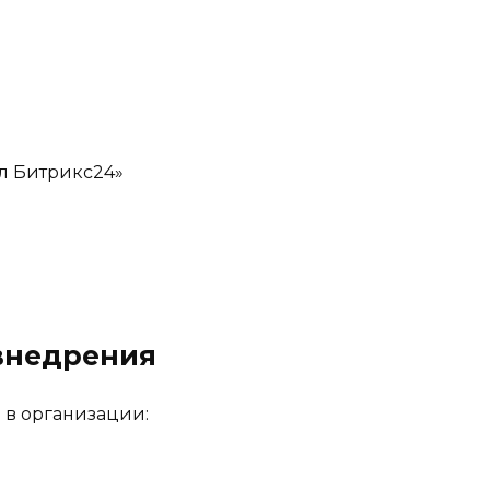
л Битрикс24»
внедрения
 в организации: