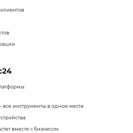
 клиентов
ктов
ерации
с24
латформы:
 все инструменты в одном месте
устройства
стет вместе с бизнесом