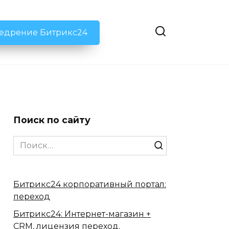
недрение Битрикс24
Поиск по сайту
Search
for:
Битрикс24 корпоративный портал:
переход
Битрикс24: Интернет-магазин +
CRM, лицензия переход.