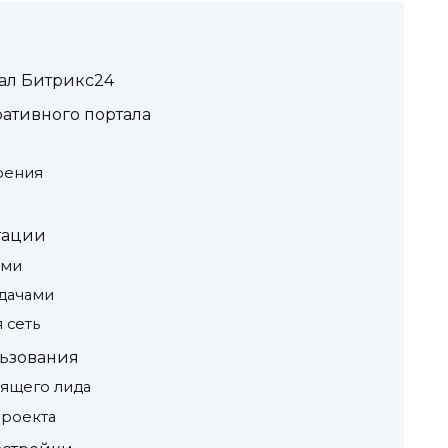
ал Битрикс24
ативного портала
рения
тации
ами
дачами
 сеть
ьзования
дящего лида
проекта