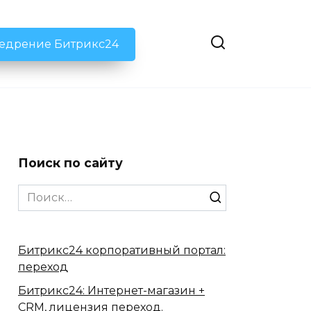
недрение Битрикс24
Поиск по сайту
Search
for:
Битрикс24 корпоративный портал:
переход
Битрикс24: Интернет-магазин +
CRM, лицензия переход.