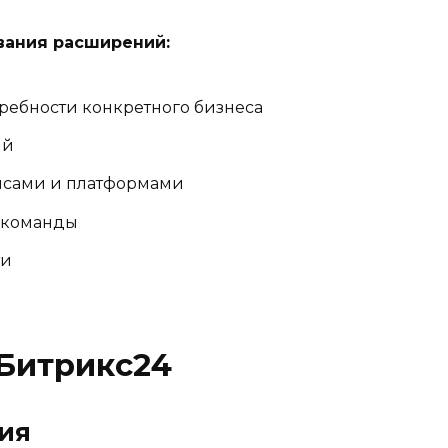
вания расширений:
ребности конкретного бизнеса
ий
исами и платформами
 команды
ти
Битрикс24
ия