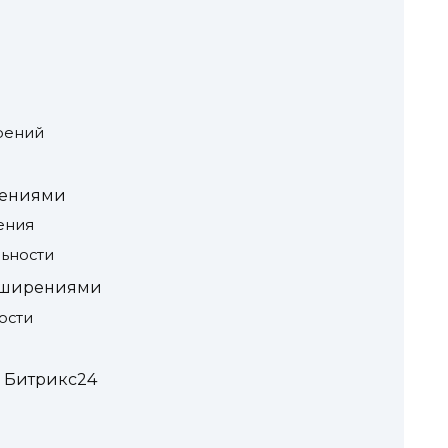
рений
рениями
ения
ьности
асширениями
ости
 Битрикс24