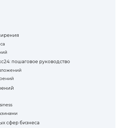
ширения
са
ний
с24: пошаговое руководство
риложений
ирений
рений
iness
азинами
х сфер бизнеса