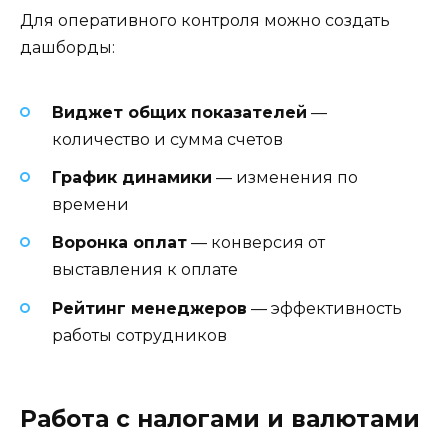
Для оперативного контроля можно создать
дашборды:
Виджет общих показателей
—
количество и сумма счетов
График динамики
— изменения по
времени
Воронка оплат
— конверсия от
выставления к оплате
Рейтинг менеджеров
— эффективность
работы сотрудников
Работа с налогами и валютами