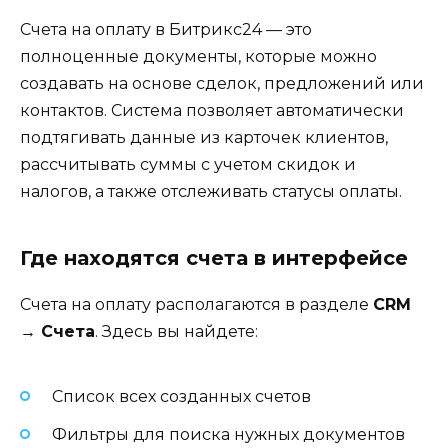
Счета на оплату в Битрикс24 — это
полноценные документы, которые можно
создавать на основе сделок, предложений или
контактов. Система позволяет автоматически
подтягивать данные из карточек клиентов,
рассчитывать суммы с учетом скидок и
налогов, а также отслеживать статусы оплаты.
Где находятся счета в интерфейсе
Счета на оплату располагаются в разделе
CRM
→ Счета
. Здесь вы найдете:
Список всех созданных счетов
Фильтры для поиска нужных документов