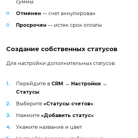
суммы
Отменен
— счет аннулирован
Просрочен
— истек срок оплаты
Создание собственных статусов
Для настройки дополнительных статусов:
Перейдите в
CRM → Настройки →
Статусы
Выберите
«Статусы счетов»
Нажмите
«Добавить статус»
Укажите название и цвет