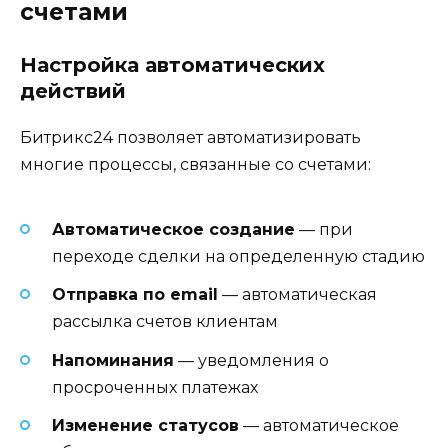
счетами
Настройка автоматических
действий
Битрикс24 позволяет автоматизировать
многие процессы, связанные со счетами:
Автоматическое создание
— при
переходе сделки на определенную стадию
Отправка по email
— автоматическая
рассылка счетов клиентам
Напоминания
— уведомления о
просроченных платежах
Изменение статусов
— автоматическое