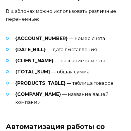
В шаблонах можно использовать различные
переменные:
{ACCOUNT_NUMBER}
— номер счета
{DATE_BILL}
— дата выставления
{CLIENT_NAME}
— название клиента
{TOTAL_SUM}
— общая сумма
{PRODUCTS_TABLE}
— таблица товаров
{COMPANY_NAME}
— название вашей
компании
Автоматизация работы со