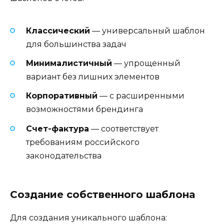
Классический
— универсальный шаблон
для большинства задач
Минималистичный
— упрощенный
вариант без лишних элементов
Корпоративный
— с расширенными
возможностями брендинга
Счет-фактура
— соответствует
требованиям российского
законодательства
Создание собственного шаблона
Для создания уникального шаблона: