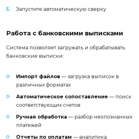
Запустите автоматическую сверку
Работа с банковскими выписками
Система позволяет загружать и обрабатывать
банковские выписки:
Импорт файлов
— загрузка выписок в
различных форматах
Автоматическое сопоставление
— поиск
соответствующих счетов
Ручная обработка
— разбор неопознанных
платежей
Отчеты по оплатам
— аналитика