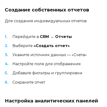
Создание собственных отчетов
Для создания индивидуальных отчетов:
Перейдите в
CRM → Отчеты
Выберите
«Создать отчет»
Укажите источник данных — «Счета»
Настройте поля для отображения
Добавьте фильтры и группировки
Сохраните отчет
Настройка аналитических панелей