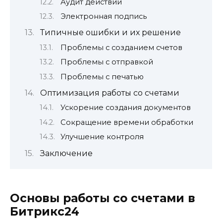
Аудит действий
Электронная подпись
Типичные ошибки и их решение
Проблемы с созданием счетов
Проблемы с отправкой
Проблемы с печатью
Оптимизация работы со счетами
Ускорение создания документов
Сокращение времени обработки
Улучшение контроля
Заключение
Основы работы со счетами в
Битрикс24