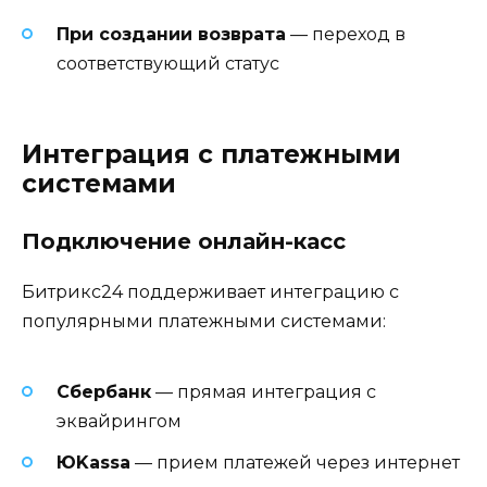
При создании возврата
— переход в
соответствующий статус
Интеграция с платежными
системами
Подключение онлайн-касс
Битрикс24 поддерживает интеграцию с
популярными платежными системами:
Сбербанк
— прямая интеграция с
эквайрингом
ЮKassa
— прием платежей через интернет