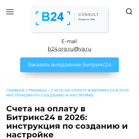
Перейти
к
содержанию
E-mail:
b24.org.ru@ya.ru
Заказать внедрение Битрикс24
ГЛАВНАЯ СТРАНИЦА
»
СЧЕТА НА ОПЛАТУ В БИТРИКС24 В 2025:
ИНСТРУКЦИЯ ПО СОЗДАНИЮ И НАСТРОЙКЕ
Счета на оплату в
Битрикс24 в 2026:
инструкция по созданию и
настройке