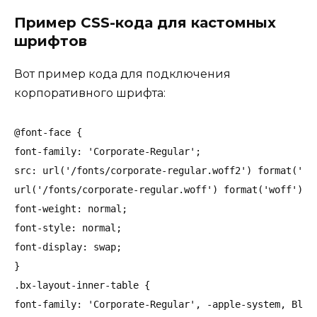
Пример CSS-кода для кастомных
шрифтов
Вот пример кода для подключения
корпоративного шрифта:
@font-face {

font-family: 'Corporate-Regular';

src: url('/fonts/corporate-regular.woff2') format('wof
url('/fonts/corporate-regular.woff') format('woff');

font-weight: normal;

font-style: normal;

font-display: swap;

}

.bx-layout-inner-table {

font-family: 'Corporate-Regular', -apple-system, Blink