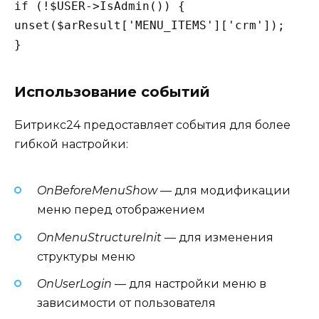
if (!$USER->IsAdmin()) {

unset($arResult['MENU_ITEMS']['crm']);

Использование событий
Битрикс24 предоставляет события для более
гибкой настройки:
OnBeforeMenuShow
— для модификации
меню перед отображением
OnMenuStructureInit
— для изменения
структуры меню
OnUserLogin
— для настройки меню в
зависимости от пользователя