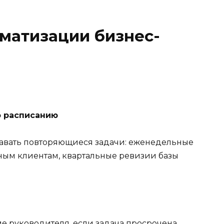
матизации бизнес-
о расписанию
здавать повторяющиеся задачи: еженедельные
ным клиентам, квартальные ревизии базы
е руководителя, если задача просрочена