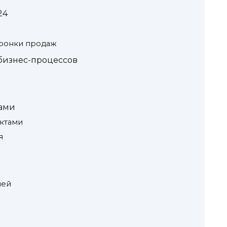
24
ронки продаж
бизнес-процессов
тами
актами
я
лей