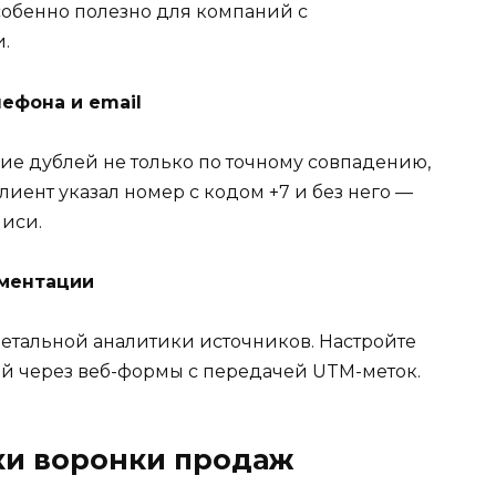
особенно полезно для компаний с
.
ефона и email
е дублей не только по точному совпадению,
лиент указал номер с кодом +7 и без него —
писи.
гментации
етальной аналитики источников. Настройте
ей через веб-формы с передачей UTM-меток.
ки воронки продаж