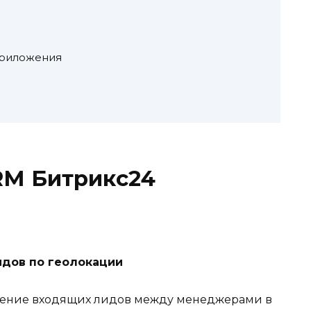
приложения
M Битрикс24
и
дов по геолокации
ление входящих лидов между менеджерами в