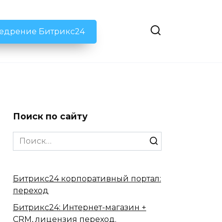
недрение Битрикс24
Поиск по сайту
Search
for:
Битрикс24 корпоративный портал:
переход
Битрикс24: Интернет-магазин +
CRM, лицензия переход.