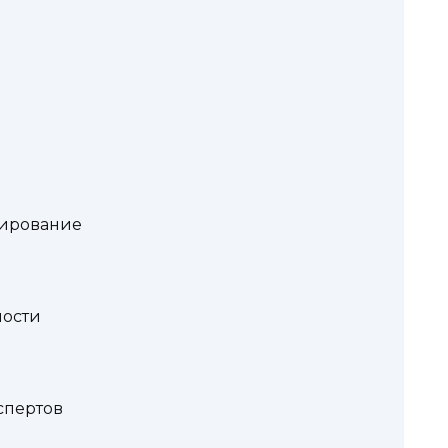
пирование
ости
спертов