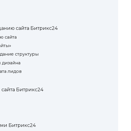
данию сайта Битрикс24
ю сайта
айты»
здание структуры
и дизайна
ата лидов
 сайта Битрикс24
ями Битрикс24