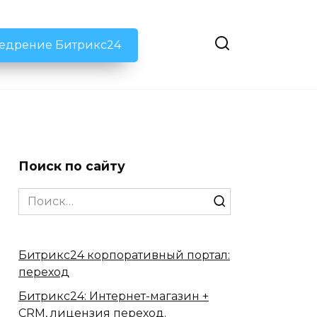
недрение Битрикс24
Поиск по сайту
Search
for:
Битрикс24 корпоративный портал:
переход
Битрикс24: Интернет-магазин +
CRM, лицензия переход.