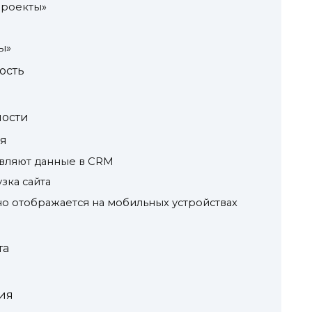
проекты»
ы»
ость
ости
я
вляют данные в CRM
зка сайта
о отображается на мобильных устройствах
та
ия