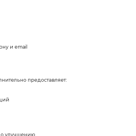
ну и email
нительно предоставляет:
кций
по улучшению