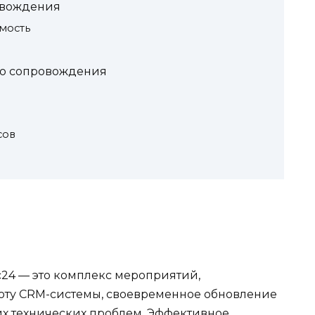
овождения
мость
го сопровождения
сов
24 — это комплекс мероприятий,
оту CRM-системы, своевременное обновление
 технических проблем. Эффективное