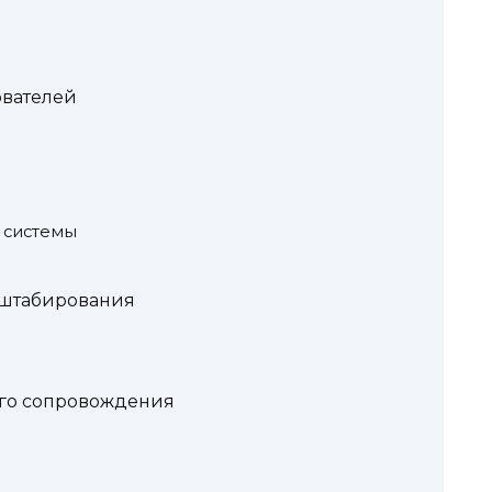
ователей
 системы
сштабирования
ого сопровождения