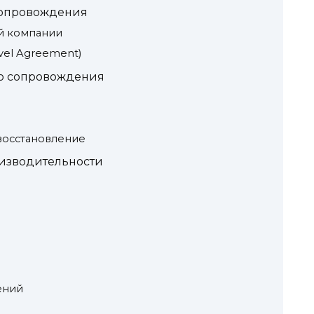
сопровождения
й компании
vel Agreement)
го сопровождения
восстановление
изводительности
ений