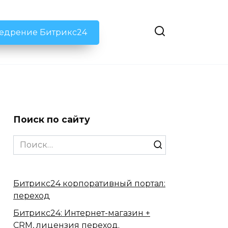
недрение Битрикс24
Поиск по сайту
Search
for:
Битрикс24 корпоративный портал:
переход
Битрикс24: Интернет-магазин +
CRM, лицензия переход.