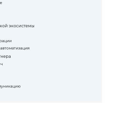
е
кой экосистемы
м
рации
 автоматизация
тнера
еч
муникацию