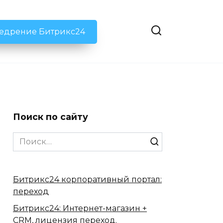
недрение Битрикс24
Поиск по сайту
Search
for:
Битрикс24 корпоративный портал:
переход
Битрикс24: Интернет-магазин +
CRM, лицензия переход.