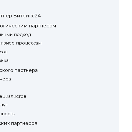
ртнер Битрикс24
логическим партнером
льный подход
бизнес-процессам
сов
ржка
ского партнера
тнера
ециалистов
луг
чность
ских партнеров