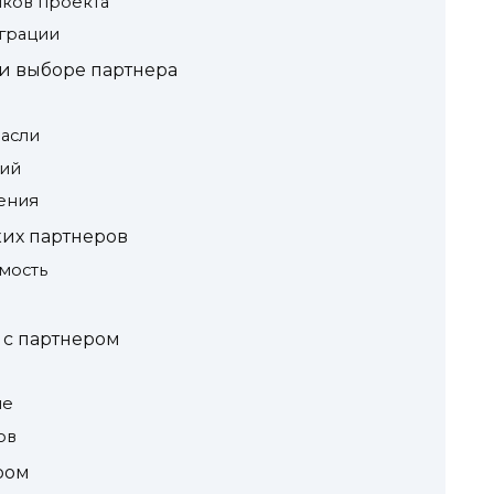
иков проекта
грации
и выборе партнера
асли
ний
ения
ких партнеров
мость
 с партнером
ие
ов
ром