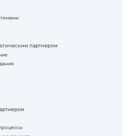
стемами
ологическим партнером
ние
адания
партнером
процессы