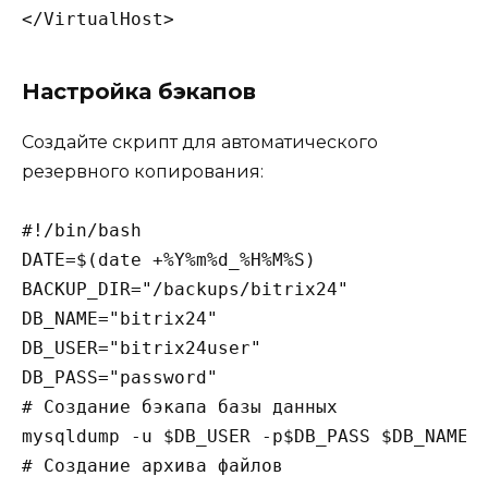
Настройка бэкапов
Создайте скрипт для автоматического
резервного копирования:
#!/bin/bash

DATE=$(date +%Y%m%d_%H%M%S)

BACKUP_DIR="/backups/bitrix24"

DB_NAME="bitrix24"

DB_USER="bitrix24user"

DB_PASS="password"

# Создание бэкапа базы данных

mysqldump -u $DB_USER -p$DB_PASS $DB_NAME >
# Создание архива файлов
