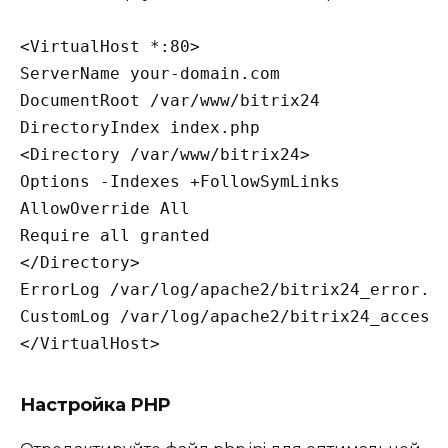
<VirtualHost *:80>

ServerName your-domain.com

DocumentRoot /var/www/bitrix24

DirectoryIndex index.php

<Directory /var/www/bitrix24>

Options -Indexes +FollowSymLinks

AllowOverride All

Require all granted

</Directory>

ErrorLog /var/log/apache2/bitrix24_error.lo
CustomLog /var/log/apache2/bitrix24_access.
Настройка PHP