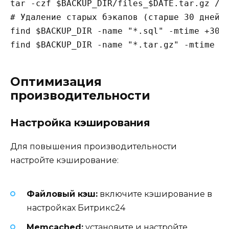
tar -czf $BACKUP_DIR/files_$DATE.tar.gz /va
# Удаление старых бэкапов (старше 30 дней)

find $BACKUP_DIR -name "*.sql" -mtime +30 -
Оптимизация
производительности
Настройка кэширования
Для повышения производительности
настройте кэширование:
Файловый кэш:
включите кэширование в
настройках Битрикс24
Memcached:
установите и настройте