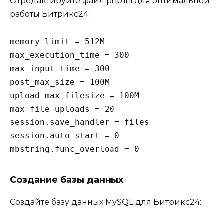
Отредактируйте файл php.ini для оптимальной
работы Битрикс24:
memory_limit = 512M

max_execution_time = 300

max_input_time = 300

post_max_size = 100M

upload_max_filesize = 100M

max_file_uploads = 20

session.save_handler = files

session.auto_start = 0

Создание базы данных
Создайте базу данных MySQL для Битрикс24: