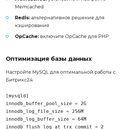
Memcached
Redis:
альтернативное решение для
кэширования
OpCache:
включите OpCache для PHP
Оптимизация базы данных
Настройте MySQL для оптимальной работы с
Битрикс24:
[mysqld]

innodb_buffer_pool_size = 2G

innodb_log_file_size = 256M

innodb_log_buffer_size = 64M

innodb_flush_log_at_trx_commit = 2
