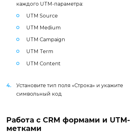
каждого UTM-параметра:
UTM Source
UTM Medium
UTM Campaign
UTM Term
UTM Content
Установите тип поля «Строка» и укажите
символьный код
Работа с CRM формами и UTM-
метками