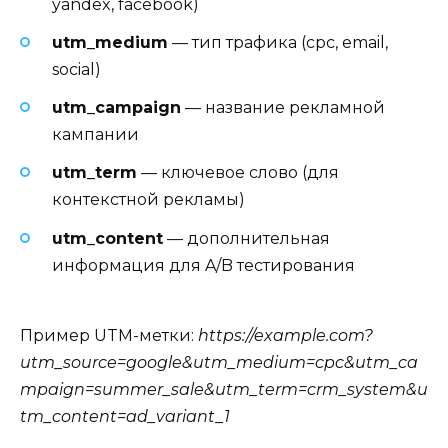
yandex, facebook)
utm_medium
— тип трафика (cpc, email,
social)
utm_campaign
— название рекламной
кампании
utm_term
— ключевое слово (для
контекстной рекламы)
utm_content
— дополнительная
информация для A/B тестирования
Пример UTM-метки:
https://example.com?
utm_source=google&utm_medium=cpc&utm_ca
mpaign=summer_sale&utm_term=crm_system&u
tm_content=ad_variant_1