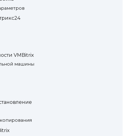
параметров
трикс24
сти VMBitrix
альной машины
становление
 копирования
trix