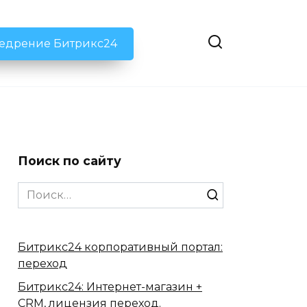
недрение Битрикс24
Поиск по сайту
Search
for:
Битрикс24 корпоративный портал:
переход
Битрикс24: Интернет-магазин +
CRM, лицензия переход.