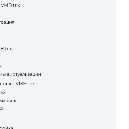
VMBitrix
урация
itrix
я
ы виртуализации
новке VMBitrix
rix
й машины
Xi:
тройка