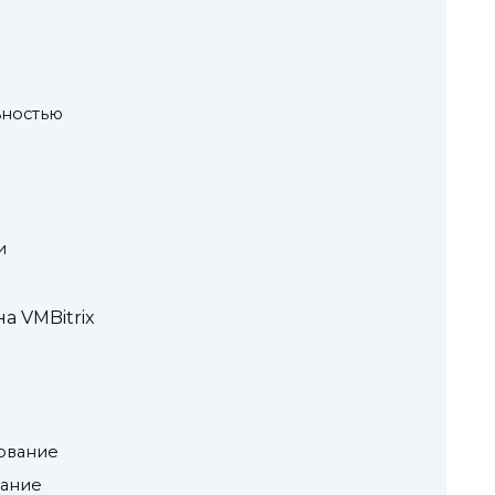
ьностью
и
а VMBitrix
ование
вание