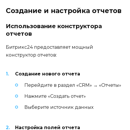
Создание и настройка отчетов
Использование конструктора
отчетов
Битрикс24 предоставляет мощный
конструктор отчетов:
Создание нового отчета
Перейдите в раздел «CRM» → «Отчеты»
Нажмите «Создать отчет»
Выберите источник данных
Настройка полей отчета