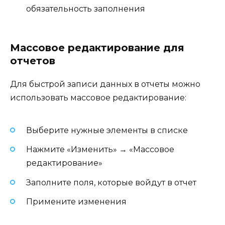
обязательность заполнения
Массовое редактирование для
отчетов
Для быстрой записи данных в отчеты можно
использовать массовое редактирование:
Выберите нужные элементы в списке
Нажмите «Изменить» → «Массовое
редактирование»
Заполните поля, которые войдут в отчет
Примените изменения