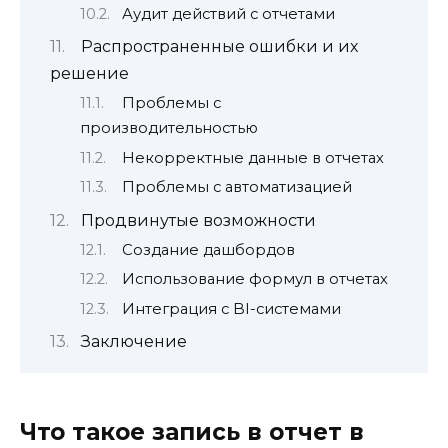
Аудит действий с отчетами
Распространенные ошибки и их
решение
Проблемы с
производительностью
Некорректные данные в отчетах
Проблемы с автоматизацией
Продвинутые возможности
Создание дашбордов
Использование формул в отчетах
Интеграция с BI-системами
Заключение
Что такое запись в отчет в