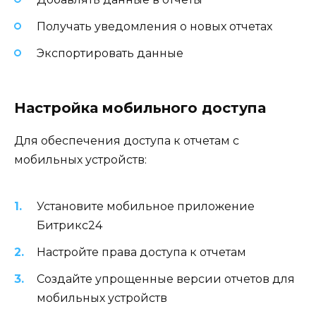
Получать уведомления о новых отчетах
Экспортировать данные
Настройка мобильного доступа
Для обеспечения доступа к отчетам с
мобильных устройств:
Установите мобильное приложение
Битрикс24
Настройте права доступа к отчетам
Создайте упрощенные версии отчетов для
мобильных устройств