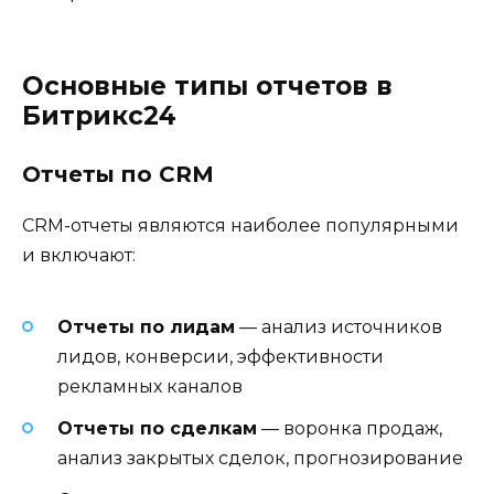
Основные типы отчетов в
Битрикс24
Отчеты по CRM
CRM-отчеты являются наиболее популярными
и включают:
Отчеты по лидам
— анализ источников
лидов, конверсии, эффективности
рекламных каналов
Отчеты по сделкам
— воронка продаж,
анализ закрытых сделок, прогнозирование