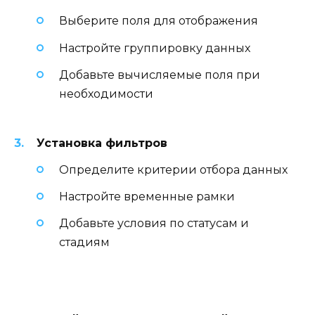
Выберите поля для отображения
Настройте группировку данных
Добавьте вычисляемые поля при
необходимости
Установка фильтров
Определите критерии отбора данных
Настройте временные рамки
Добавьте условия по статусам и
стадиям