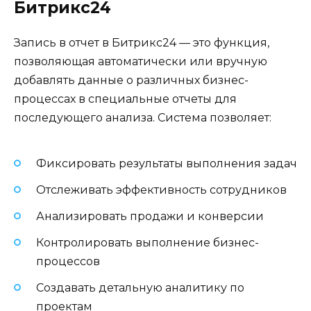
Битрикс24
Запись в отчет в Битрикс24 — это функция,
позволяющая автоматически или вручную
добавлять данные о различных бизнес-
процессах в специальные отчеты для
последующего анализа. Система позволяет:
Фиксировать результаты выполнения задач
Отслеживать эффективность сотрудников
Анализировать продажи и конверсии
Контролировать выполнение бизнес-
процессов
Создавать детальную аналитику по
проектам