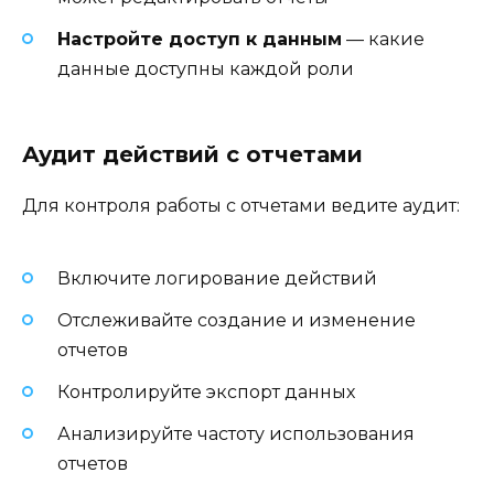
Настройте доступ к данным
— какие
данные доступны каждой роли
Аудит действий с отчетами
Для контроля работы с отчетами ведите аудит:
Включите логирование действий
Отслеживайте создание и изменение
отчетов
Контролируйте экспорт данных
Анализируйте частоту использования
отчетов