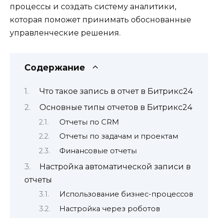
процессы и создать систему аналитики,
которая поможет принимать обоснованные
управленческие решения.
Содержание
Что такое запись в отчет в Битрикс24
Основные типы отчетов в Битрикс24
Отчеты по CRM
Отчеты по задачам и проектам
Финансовые отчеты
Настройка автоматической записи в
отчеты
Использование бизнес-процессов
Настройка через роботов