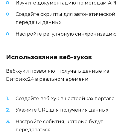
Изучите документацию по методам API
Создайте скрипты для автоматической
передачи данных
Настройте регулярную синхронизацию
Использование веб-хуков
Веб-хуки позволяют получать данные из
Битрикс24 в реальном времени:
Создайте веб-хук в настройках портала
Укажите URL для получения данных
Настройте события, которые будут
передаваться